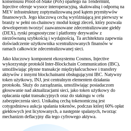
konsensusu Proof-of-Stake (PoS) opartego na Tendermint,
Injective oferuje wysoce interoperacyjną, skalowalną i odporną na
MEV infrastrukturę zoptymalizowaną pod kątem prymitywów
finansowych. Jego kluczową cechą wyróżniającą jest pierwszy w
branży w pełni on-chainowy moduł księgi zleceń, który pozwala
deweloperom tworzyć zaawansowane zdecentralizowane giełdy
(DEX), rynki prognostyczne i platformy derywatów z
niezrównaną szybkością i wydajnością. Ta architektura zapewnia
doświadczenie użytkownika scentralizowanych finansów w
ramach całkowicie zdecentralizowanej sieci.
Jako kluczowy komponent ekosystemu Cosmos, Injective
wykorzystuje protokół Inter-Blockchain Communication (IBC),
umożliwiając płynne transakcje międzyłańcuchowe i transfery
aktywów z innymi blockchainami obsługującymi IBC. Natywny
token użytkowy, INJ, jest centralnym elementem działania
protokołu. Służy do zarządzania, umożliwiając posiadaczom
głosowanie nad aktualizacjami sieci, jako token użytkowy do
opłacania opłat transakcyjnych oraz do stakingu w celu
zabezpieczenia sieci. Unikalną cechą tokenomiczną jest
cotygodniowa aukcja spalania tokenów, podczas której 60% opłat
giełdowych jest licytowanych, a następnie spalanych, tworząc
mechanizm deflacyjny dla tego cyfrowego aktywa.