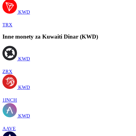
KWD
TRX
Inne monety za Kuwaiti Dinar (KWD)
KWD
ZRX
KWD
1INCH
KWD
AAVE