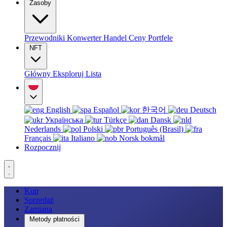
Zasoby
Przewodniki
Konwerter
Handel
Ceny
Portfele
NFT
Główny
Eksploruj
Lista
English
Español
한국어
Deutsch
Українська
Türkçe
Dansk
Nederlands
Polski
Português (Brasil)
Français
Italiano
Norsk bokmål
Rozpocznij
Kup
Sprzedaż
Zamiana
Metody płatności