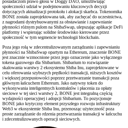
posiadaczom prawo głosu w Doggy DAO, umożliwiając
społeczności udział w podejmowaniu kluczowych decyzji
dotyczących aktualizacji protokołu i alokacji skarbca. Tokenomika
BONE została zaprojektowana tak, aby zachęcać do uczestnictwa,
z nagrodami dystrybuowanymi za obstawianie i zapewnianie
płynności różnym pulom na ShibaSwap, ulepszając aplikacje DeFi
platformy i wspierając solidne środowisko kierowane przez
społeczność w tym segmencie technologii blockchain.
Poza jego rolą w zdecentralizowanym zarządzaniu i zapewnianiu
płynności na ShibaSwap opartym na Ethereum, znaczenie BONE
jest znacznie wzmocnione przez jego oznaczenie jako wyłącznego
tokena gazowego dla Shibarium. Shibarium to rozwiązanie
skalowania warstwy 2 ekosystemu Shiba Inu, zaprojektowane w
celu oferowania szybszych prędkości transakcji, niższych kosztów
i większej przepustowości poprzez przetwarzanie transakcji poza
głównym łańcuchem Ethereum. Jako natywny token do
wykonywania inteligentnych kontraktów i płacenia za opłaty
sieciowe w tej sieci warstwy 2, BONE jest integralną częścią
wydajności operacyjnej i adopcji Shibarium. To pozycjonuje
BONE jako krytyczny element przyszłego rozwoju infrastruktury
Web3 w ekosystemie Shiba Inu, przenosząc użyteczność poza
proste zarządzanie do rdzenia przetwarzania transakcji w łańcuchu
i zdecentralizowanych operacji sieciowych.