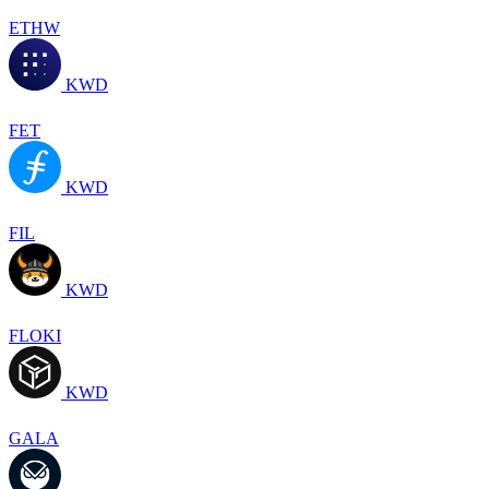
ETHW
KWD
FET
KWD
FIL
KWD
FLOKI
KWD
GALA