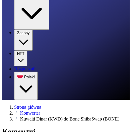
Zasoby
NFT
Rozpocznij
Polski
Strona główna
Konwerter
Kuwaiti Dinar (KWD) do Bone ShibaSwap (BONE)
Konwertuj