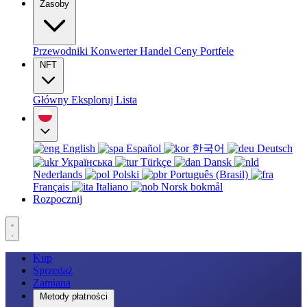
Zasoby
Przewodniki
Konwerter
Handel
Ceny
Portfele
NFT
Główny
Eksploruj
Lista
English
Español
한국어
Deutsch
Українська
Türkçe
Dansk
Nederlands
Polski
Português (Brasil)
Français
Italiano
Norsk bokmål
Rozpocznij
Kup
Sprzedaż
Zamiana
Metody płatności