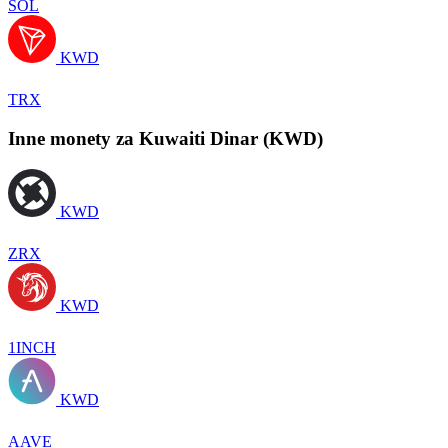
SOL
KWD
TRX
Inne monety za Kuwaiti Dinar (KWD)
KWD
ZRX
KWD
1INCH
KWD
AAVE