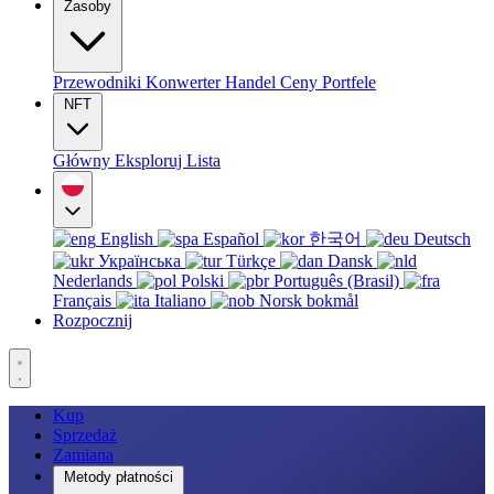
Zasoby
Przewodniki
Konwerter
Handel
Ceny
Portfele
NFT
Główny
Eksploruj
Lista
English
Español
한국어
Deutsch
Українська
Türkçe
Dansk
Nederlands
Polski
Português (Brasil)
Français
Italiano
Norsk bokmål
Rozpocznij
Kup
Sprzedaż
Zamiana
Metody płatności