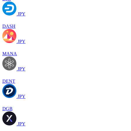
JPY
DASH
JPY
MANA
JPY
DENT
JPY
DGB
JPY