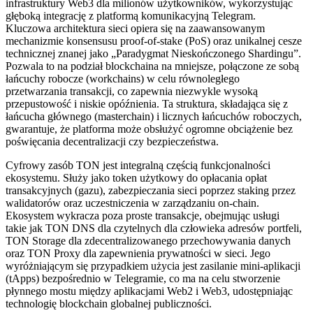
infrastruktury Web3 dla milionów użytkowników, wykorzystując
głęboką integrację z platformą komunikacyjną Telegram.
Kluczowa architektura sieci opiera się na zaawansowanym
mechanizmie konsensusu proof-of-stake (PoS) oraz unikalnej cesze
technicznej znanej jako „Paradygmat Nieskończonego Shardingu”.
Pozwala to na podział blockchaina na mniejsze, połączone ze sobą
łańcuchy robocze (workchains) w celu równoległego
przetwarzania transakcji, co zapewnia niezwykle wysoką
przepustowość i niskie opóźnienia. Ta struktura, składająca się z
łańcucha głównego (masterchain) i licznych łańcuchów roboczych,
gwarantuje, że platforma może obsłużyć ogromne obciążenie bez
poświęcania decentralizacji czy bezpieczeństwa.
Cyfrowy zasób TON jest integralną częścią funkcjonalności
ekosystemu. Służy jako token użytkowy do opłacania opłat
transakcyjnych (gazu), zabezpieczania sieci poprzez staking przez
walidatorów oraz uczestniczenia w zarządzaniu on-chain.
Ekosystem wykracza poza proste transakcje, obejmując usługi
takie jak TON DNS dla czytelnych dla człowieka adresów portfeli,
TON Storage dla zdecentralizowanego przechowywania danych
oraz TON Proxy dla zapewnienia prywatności w sieci. Jego
wyróżniającym się przypadkiem użycia jest zasilanie mini-aplikacji
(tApps) bezpośrednio w Telegramie, co ma na celu stworzenie
płynnego mostu między aplikacjami Web2 i Web3, udostępniając
technologię blockchain globalnej publiczności.