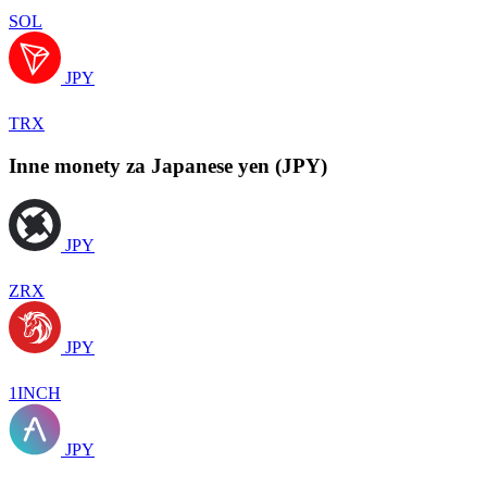
SOL
JPY
TRX
Inne monety za Japanese yen (JPY)
JPY
ZRX
JPY
1INCH
JPY