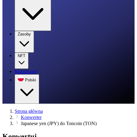
Zasoby
NFT
Rozpocznij
Polski
Strona główna
Konwerter
Japanese yen (JPY) do Toncoin (TON)
Konwertuj