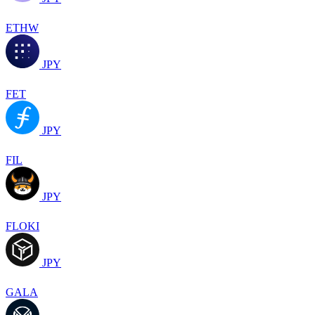
ETHW
JPY
FET
JPY
FIL
JPY
FLOKI
JPY
GALA