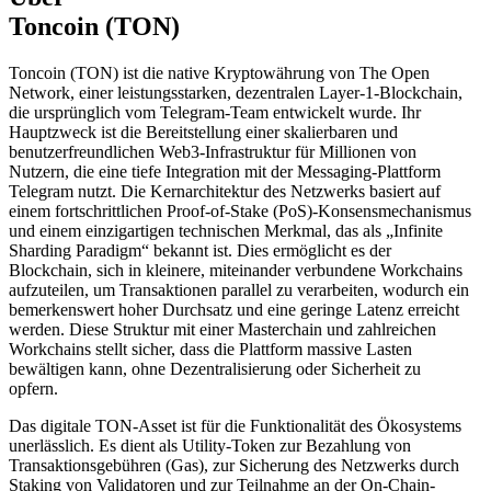
Toncoin (TON)
Toncoin (TON) ist die native Kryptowährung von The Open
Network, einer leistungsstarken, dezentralen Layer-1-Blockchain,
die ursprünglich vom Telegram-Team entwickelt wurde. Ihr
Hauptzweck ist die Bereitstellung einer skalierbaren und
benutzerfreundlichen Web3-Infrastruktur für Millionen von
Nutzern, die eine tiefe Integration mit der Messaging-Plattform
Telegram nutzt. Die Kernarchitektur des Netzwerks basiert auf
einem fortschrittlichen Proof-of-Stake (PoS)-Konsensmechanismus
und einem einzigartigen technischen Merkmal, das als „Infinite
Sharding Paradigm“ bekannt ist. Dies ermöglicht es der
Blockchain, sich in kleinere, miteinander verbundene Workchains
aufzuteilen, um Transaktionen parallel zu verarbeiten, wodurch ein
bemerkenswert hoher Durchsatz und eine geringe Latenz erreicht
werden. Diese Struktur mit einer Masterchain und zahlreichen
Workchains stellt sicher, dass die Plattform massive Lasten
bewältigen kann, ohne Dezentralisierung oder Sicherheit zu
opfern.
Das digitale TON-Asset ist für die Funktionalität des Ökosystems
unerlässlich. Es dient als Utility-Token zur Bezahlung von
Transaktionsgebühren (Gas), zur Sicherung des Netzwerks durch
Staking von Validatoren und zur Teilnahme an der On-Chain-