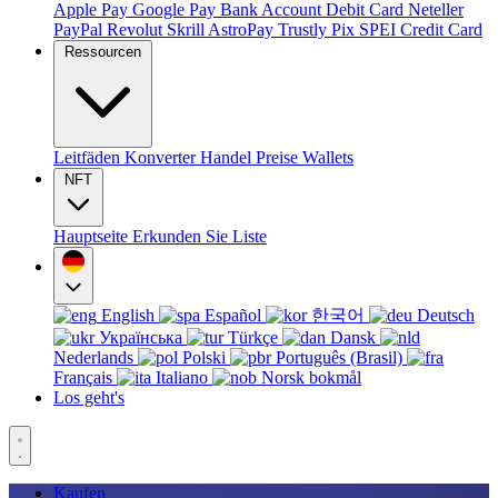
Apple Pay
Google Pay
Bank Account
Debit Card
Neteller
PayPal
Revolut
Skrill
AstroPay
Trustly
Pix
SPEI
Credit Card
Ressourcen
Leitfäden
Konverter
Handel
Preise
Wallets
NFT
Hauptseite
Erkunden Sie
Liste
English
Español
한국어
Deutsch
Українська
Türkçe
Dansk
Nederlands
Polski
Português (Brasil)
Français
Italiano
Norsk bokmål
Los geht's
Kaufen