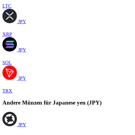
LTC
JPY
XRP
JPY
SOL
JPY
TRX
Andere Münzen für Japanese yen (JPY)
JPY