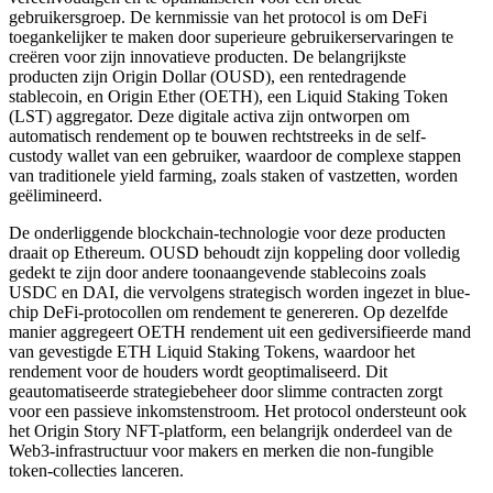
gebruikersgroep. De kernmissie van het protocol is om DeFi
toegankelijker te maken door superieure gebruikerservaringen te
creëren voor zijn innovatieve producten. De belangrijkste
producten zijn Origin Dollar (OUSD), een rentedragende
stablecoin, en Origin Ether (OETH), een Liquid Staking Token
(LST) aggregator. Deze digitale activa zijn ontworpen om
automatisch rendement op te bouwen rechtstreeks in de self-
custody wallet van een gebruiker, waardoor de complexe stappen
van traditionele yield farming, zoals staken of vastzetten, worden
geëlimineerd.
De onderliggende blockchain-technologie voor deze producten
draait op Ethereum. OUSD behoudt zijn koppeling door volledig
gedekt te zijn door andere toonaangevende stablecoins zoals
USDC en DAI, die vervolgens strategisch worden ingezet in blue-
chip DeFi-protocollen om rendement te genereren. Op dezelfde
manier aggregeert OETH rendement uit een gediversifieerde mand
van gevestigde ETH Liquid Staking Tokens, waardoor het
rendement voor de houders wordt geoptimaliseerd. Dit
geautomatiseerde strategiebeheer door slimme contracten zorgt
voor een passieve inkomstenstroom. Het protocol ondersteunt ook
het Origin Story NFT-platform, een belangrijk onderdeel van de
Web3-infrastructuur voor makers en merken die non-fungible
token-collecties lanceren.