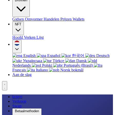
Bronnen
Gidsen
Omvormer
Handelen
Prijzen
Wallets
NFT
Hoofd
Verken
Lijst
English
Español
한국어
Deutsch
Українська
Türkçe
Dansk
Nederlands
Polski
Português (Brasil)
Français
Italiano
Norsk bokmål
Aan de slag
kopen
Verkoop
Swap
Betaalmethoden