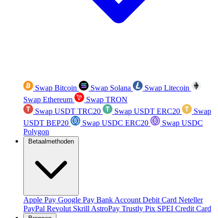
Swap Bitcoin
Swap Solana
Swap Litecoin
Swap Ethereum
Swap TRON
Swap USDT TRC20
Swap USDT ERC20
Swap
USDT BEP20
Swap USDC ERC20
Swap USDC
Polygon
Betaalmethoden
Apple Pay
Google Pay
Bank Account
Debit Card
Neteller
PayPal
Revolut
Skrill
AstroPay
Trustly
Pix
SPEI
Credit Card