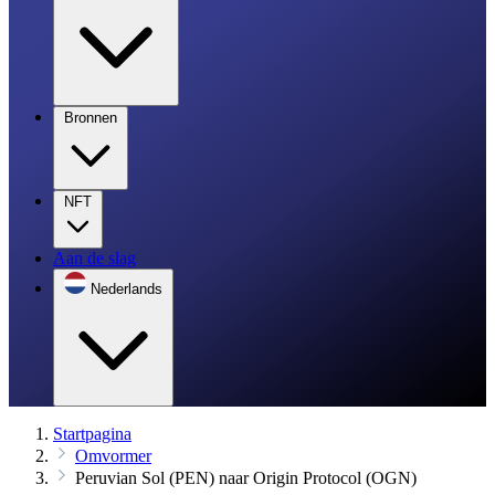
Bronnen
NFT
Aan de slag
Nederlands
Startpagina
Omvormer
Peruvian Sol (PEN) naar Origin Protocol (OGN)