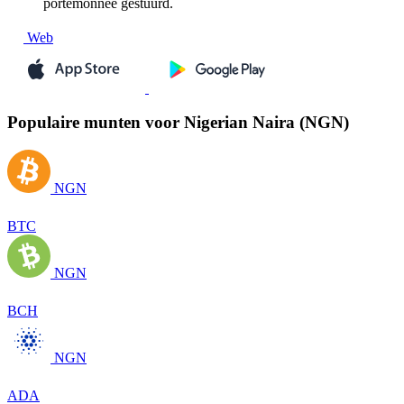
portemonnee gestuurd.
Web
Populaire munten voor Nigerian Naira (NGN)
NGN
BTC
NGN
BCH
NGN
ADA