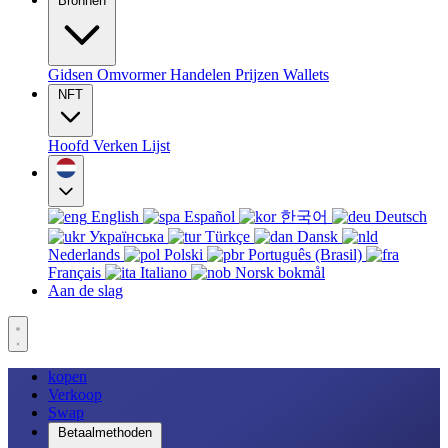
Bronnen
Gidsen
Omvormer
Handelen
Prijzen
Wallets
NFT
Hoofd
Verken
Lijst
English
Español
한국어
Deutsch
Українська
Türkçe
Dansk
Nederlands
Polski
Português (Brasil)
Français
Italiano
Norsk bokmål
Aan de slag
kopen
Verkoop
Swap
Betaalmethoden