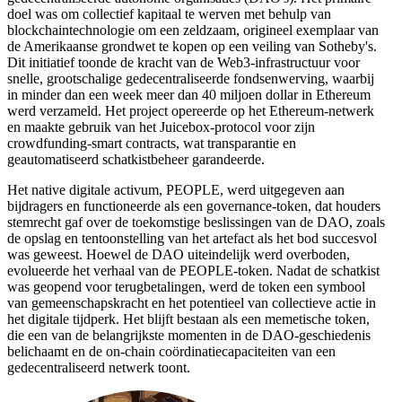
doel was om collectief kapitaal te werven met behulp van
blockchaintechnologie om een zeldzaam, origineel exemplaar van
de Amerikaanse grondwet te kopen op een veiling van Sotheby's.
Dit initiatief toonde de kracht van de Web3-infrastructuur voor
snelle, grootschalige gedecentraliseerde fondsenwerving, waarbij
in minder dan een week meer dan 40 miljoen dollar in Ethereum
werd verzameld. Het project opereerde op het Ethereum-netwerk
en maakte gebruik van het Juicebox-protocol voor zijn
crowdfunding-smart contracts, wat transparantie en
geautomatiseerd schatkistbeheer garandeerde.
Het native digitale activum, PEOPLE, werd uitgegeven aan
bijdragers en functioneerde als een governance-token, dat houders
stemrecht gaf over de toekomstige beslissingen van de DAO, zoals
de opslag en tentoonstelling van het artefact als het bod succesvol
was geweest. Hoewel de DAO uiteindelijk werd overboden,
evolueerde het verhaal van de PEOPLE-token. Nadat de schatkist
was geopend voor terugbetalingen, werd de token een symbool
van gemeenschapskracht en het potentieel van collectieve actie in
het digitale tijdperk. Het blijft bestaan als een memetische token,
die een van de belangrijkste momenten in de DAO-geschiedenis
belichaamt en de on-chain coördinatiecapaciteiten van een
gedecentraliseerd netwerk toont.