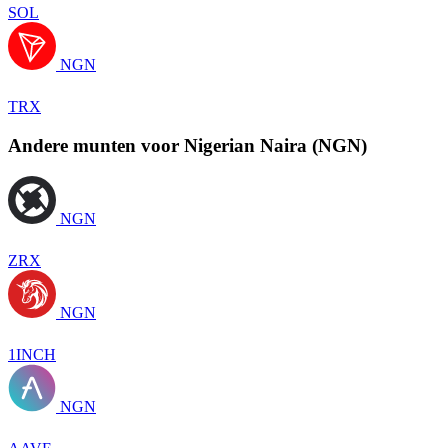
SOL
NGN
TRX
Andere munten voor Nigerian Naira (NGN)
NGN
ZRX
NGN
1INCH
NGN