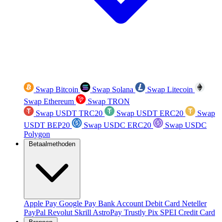
Swap Bitcoin
Swap Solana
Swap Litecoin
Swap Ethereum
Swap TRON
Swap USDT TRC20
Swap USDT ERC20
Swap
USDT BEP20
Swap USDC ERC20
Swap USDC
Polygon
Betaalmethoden
Apple Pay
Google Pay
Bank Account
Debit Card
Neteller
PayPal
Revolut
Skrill
AstroPay
Trustly
Pix
SPEI
Credit Card