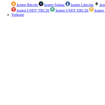
kopen Bitcoin
kopen Solana
kopen Litecoin
kop
kopen USDT TRC20
kopen USDT ERC20
kopen
Verkoop