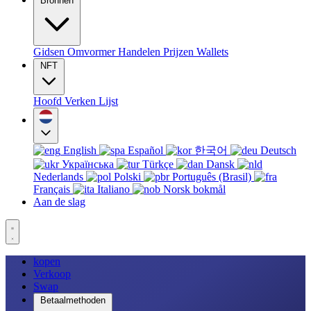
Bronnen
Gidsen
Omvormer
Handelen
Prijzen
Wallets
NFT
Hoofd
Verken
Lijst
English
Español
한국어
Deutsch
Українська
Türkçe
Dansk
Nederlands
Polski
Português (Brasil)
Français
Italiano
Norsk bokmål
Aan de slag
kopen
Verkoop
Swap
Betaalmethoden