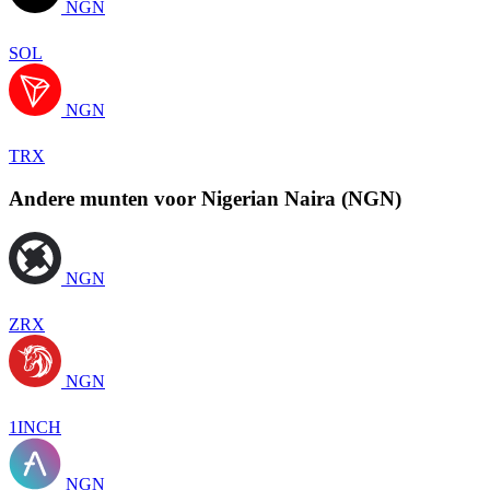
NGN
SOL
NGN
TRX
Andere munten voor Nigerian Naira (NGN)
NGN
ZRX
NGN
1INCH
NGN