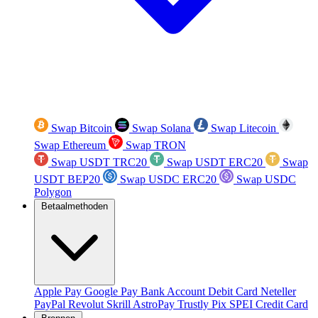
Swap Bitcoin
Swap Solana
Swap Litecoin
Swap Ethereum
Swap TRON
Swap USDT TRC20
Swap USDT ERC20
Swap
USDT BEP20
Swap USDC ERC20
Swap USDC
Polygon
Betaalmethoden
Apple Pay
Google Pay
Bank Account
Debit Card
Neteller
PayPal
Revolut
Skrill
AstroPay
Trustly
Pix
SPEI
Credit Card