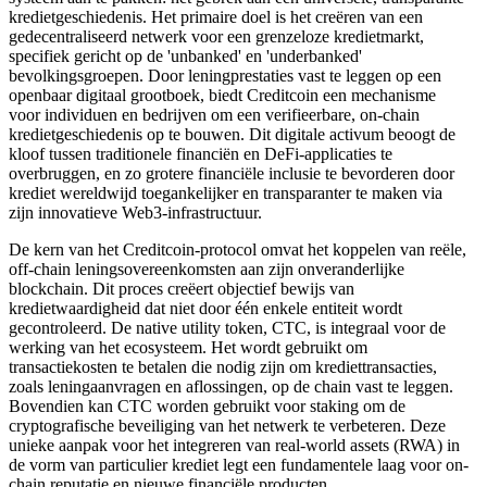
kredietgeschiedenis. Het primaire doel is het creëren van een
gedecentraliseerd netwerk voor een grenzeloze kredietmarkt,
specifiek gericht op de 'unbanked' en 'underbanked'
bevolkingsgroepen. Door leningprestaties vast te leggen op een
openbaar digitaal grootboek, biedt Creditcoin een mechanisme
voor individuen en bedrijven om een verifieerbare, on-chain
kredietgeschiedenis op te bouwen. Dit digitale activum beoogt de
kloof tussen traditionele financiën en DeFi-applicaties te
overbruggen, en zo grotere financiële inclusie te bevorderen door
krediet wereldwijd toegankelijker en transparanter te maken via
zijn innovatieve Web3-infrastructuur.
De kern van het Creditcoin-protocol omvat het koppelen van reële,
off-chain leningsovereenkomsten aan zijn onveranderlijke
blockchain. Dit proces creëert objectief bewijs van
kredietwaardigheid dat niet door één enkele entiteit wordt
gecontroleerd. De native utility token, CTC, is integraal voor de
werking van het ecosysteem. Het wordt gebruikt om
transactiekosten te betalen die nodig zijn om krediettransacties,
zoals leningaanvragen en aflossingen, op de chain vast te leggen.
Bovendien kan CTC worden gebruikt voor staking om de
cryptografische beveiliging van het netwerk te verbeteren. Deze
unieke aanpak voor het integreren van real-world assets (RWA) in
de vorm van particulier krediet legt een fundamentele laag voor on-
chain reputatie en nieuwe financiële producten.