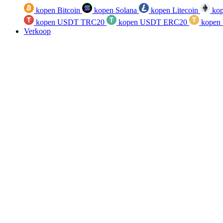
kopen Bitcoin
kopen Solana
kopen Litecoin
kop
kopen USDT TRC20
kopen USDT ERC20
kopen
Verkoop