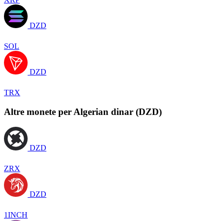
DZD
SOL
DZD
TRX
Altre monete per Algerian dinar (DZD)
DZD
ZRX
DZD
1INCH