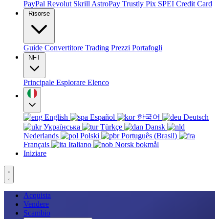
PayPal
Revolut
Skrill
AstroPay
Trustly
Pix
SPEI
Credit Card
Risorse
Guide
Convertitore
Trading
Prezzi
Portafogli
NFT
Principale
Esplorare
Elenco
English
Español
한국어
Deutsch
Українська
Türkçe
Dansk
Nederlands
Polski
Português (Brasil)
Français
Italiano
Norsk bokmål
Iniziare
Acquista
Vendere
Scambio