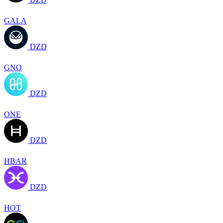
GALA
DZD
GNO
DZD
ONE
DZD
HBAR
DZD
HOT