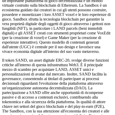
un'importante piattaforma di gioco decentralizzata e un mondo
virtuale costruito sulla blockchain di Ethereum. La Sandbox è un
ecosistema guidato dai creatori in cui gli utenti possono costruire,
possedere e monetizzare i loro ASSET voxel e le loro esperienze di
gioco. Sandbox sfrutta la tecnologia blockchain per garantire la
vera proprietà digitale degli oggetti di gioco attraverso i gettoni non
fungibili (NFT), in particolare i LAND parcels (beni immobili
digitali) e gli ASSET creati con strumenti proprietari come VoxEdit
(per la creazione di voxel) e Game Maker (per la creazione di
esperienze interattive). Questo modello di contenuti generati
dall'utente (UGC) è centrale per il suo design e favorisce una
vivace economia digitale all'interno del suo vasto metaverso.
Il token SAND, un asset digitale ERC-20, svolge diverse funzioni
critiche all'interno di questa infrastruttura Web3. È il principale
mezzo di scambio per acquistare LAND, ASSET unici e
personalizzazioni di avatar dal mercato. Inoltre, SAND facilita la
governance, consentendo ai titolari di partecipare ai processi
decisionali riguardanti l'evoluzione della piattaforma attraverso
un'organizzazione autonoma decentralizzata (DAO). La
partecipazione a SAND offre anche opportunità di ricompense
passive e di accesso a contenuti esclusivi, contribuendo alla
tokenomica e alla sicurezza della piattaforma. In qualità di attore
chiave nei settori del gioco blockchain e del play-to-earn (P2E),
The Sandbox, con la sua attenzione all'economia dei creatori e alle