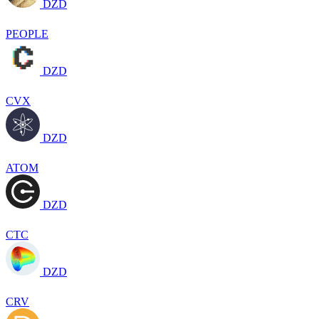
DZD
PEOPLE
DZD
CVX
DZD
ATOM
DZD
CTC
DZD
CRV