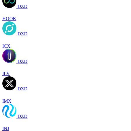
DZD
HOOK
DZD
ICX
DZD
ILV
DZD
IMX
DZD
INJ