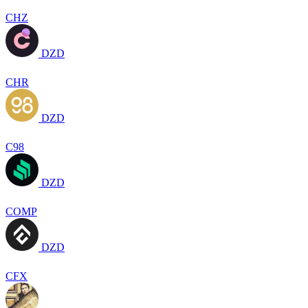
CHZ
DZD
CHR
DZD
C98
DZD
COMP
DZD
CFX