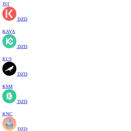
JST
DZD
KAVA
DZD
KCS
DZD
KSM
DZD
KNC
DZD