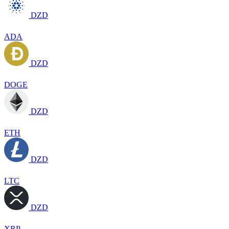
DZD
ADA
DZD
DOGE
DZD
ETH
DZD
LTC
DZD
XRP