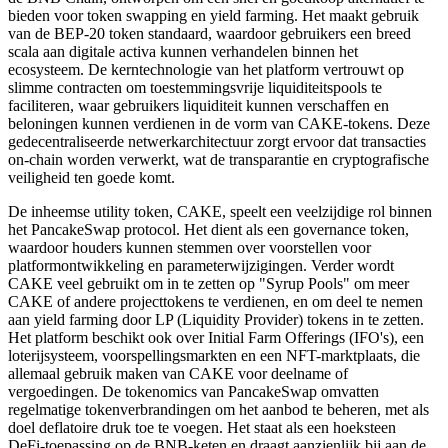
bieden voor token swapping en yield farming. Het maakt gebruik
van de BEP-20 token standaard, waardoor gebruikers een breed
scala aan digitale activa kunnen verhandelen binnen het
ecosysteem. De kerntechnologie van het platform vertrouwt op
slimme contracten om toestemmingsvrije liquiditeitspools te
faciliteren, waar gebruikers liquiditeit kunnen verschaffen en
beloningen kunnen verdienen in de vorm van CAKE-tokens. Deze
gedecentraliseerde netwerkarchitectuur zorgt ervoor dat transacties
on-chain worden verwerkt, wat de transparantie en cryptografische
veiligheid ten goede komt.
De inheemse utility token, CAKE, speelt een veelzijdige rol binnen
het PancakeSwap protocol. Het dient als een governance token,
waardoor houders kunnen stemmen over voorstellen voor
platformontwikkeling en parameterwijzigingen. Verder wordt
CAKE veel gebruikt om in te zetten op "Syrup Pools" om meer
CAKE of andere projecttokens te verdienen, en om deel te nemen
aan yield farming door LP (Liquidity Provider) tokens in te zetten.
Het platform beschikt ook over Initial Farm Offerings (IFO's), een
loterijsysteem, voorspellingsmarkten en een NFT-marktplaats, die
allemaal gebruik maken van CAKE voor deelname of
vergoedingen. De tokenomics van PancakeSwap omvatten
regelmatige tokenverbrandingen om het aanbod te beheren, met als
doel deflatoire druk toe te voegen. Het staat als een hoeksteen
DeFi-toepassing op de BNB-keten en draagt aanzienlijk bij aan de