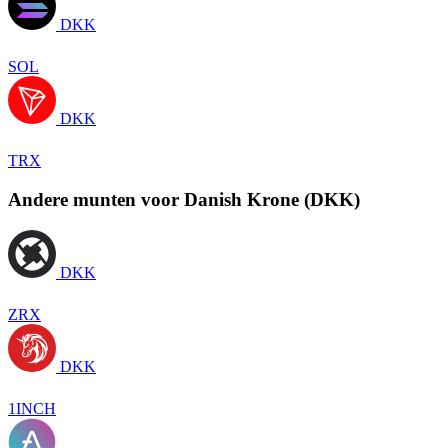
DKK
SOL
DKK
TRX
Andere munten voor Danish Krone (DKK)
DKK
ZRX
DKK
1INCH