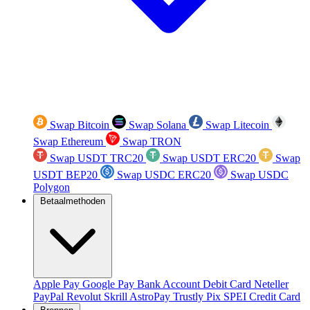
Swap Bitcoin
Swap Solana
Swap Litecoin
Swap Ethereum
Swap TRON
Swap USDT TRC20
Swap USDT ERC20
Swap
USDT BEP20
Swap USDC ERC20
Swap USDC
Polygon
Betaalmethoden
Apple Pay
Google Pay
Bank Account
Debit Card
Neteller
PayPal
Revolut
Skrill
AstroPay
Trustly
Pix
SPEI
Credit Card