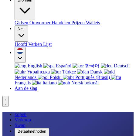
Bronnen
Gidsen
Omvormer
Handelen
Prijzen
Wallets
NFT
Hoofd
Verken
Lijst
English
Español
한국어
Deutsch
Українська
Türkçe
Dansk
Nederlands
Polski
Português (Brasil)
Français
Italiano
Norsk bokmål
Aan de slag
kopen
Verkoop
Swap
Betaalmethoden