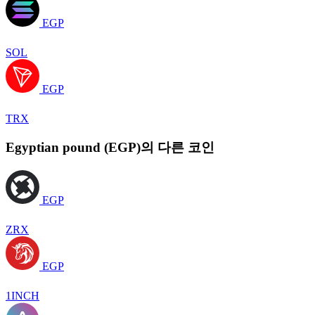
EGP
SOL
EGP
TRX
Egyptian pound (EGP)의 다른 코인
EGP
ZRX
EGP
1INCH