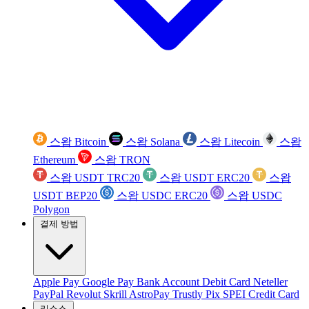
스왑 Bitcoin
스왑 Solana
스왑 Litecoin
스왑
Ethereum
스왑 TRON
스왑 USDT TRC20
스왑 USDT ERC20
스왑
USDT BEP20
스왑 USDC ERC20
스왑 USDC
Polygon
결제 방법
Apple Pay
Google Pay
Bank Account
Debit Card
Neteller
PayPal
Revolut
Skrill
AstroPay
Trustly
Pix
SPEI
Credit Card
리소스