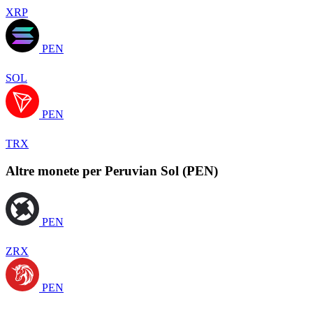
XRP
PEN
SOL
PEN
TRX
Altre monete per Peruvian Sol (PEN)
PEN
ZRX
PEN