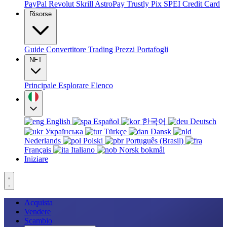
PayPal
Revolut
Skrill
AstroPay
Trustly
Pix
SPEI
Credit Card
Risorse
Guide
Convertitore
Trading
Prezzi
Portafogli
NFT
Principale
Esplorare
Elenco
English
Español
한국어
Deutsch
Українська
Türkçe
Dansk
Nederlands
Polski
Português (Brasil)
Français
Italiano
Norsk bokmål
Iniziare
Acquista
Vendere
Scambio