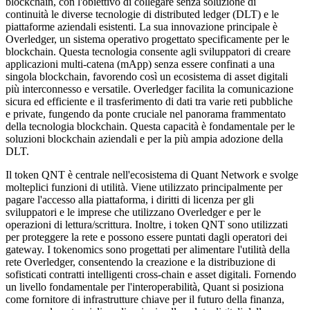
blockchain, con l'obiettivo di collegare senza soluzione di
continuità le diverse tecnologie di distributed ledger (DLT) e le
piattaforme aziendali esistenti. La sua innovazione principale è
Overledger, un sistema operativo progettato specificamente per le
blockchain. Questa tecnologia consente agli sviluppatori di creare
applicazioni multi-catena (mApp) senza essere confinati a una
singola blockchain, favorendo così un ecosistema di asset digitali
più interconnesso e versatile. Overledger facilita la comunicazione
sicura ed efficiente e il trasferimento di dati tra varie reti pubbliche
e private, fungendo da ponte cruciale nel panorama frammentato
della tecnologia blockchain. Questa capacità è fondamentale per le
soluzioni blockchain aziendali e per la più ampia adozione della
DLT.
Il token QNT è centrale nell'ecosistema di Quant Network e svolge
molteplici funzioni di utilità. Viene utilizzato principalmente per
pagare l'accesso alla piattaforma, i diritti di licenza per gli
sviluppatori e le imprese che utilizzano Overledger e per le
operazioni di lettura/scrittura. Inoltre, i token QNT sono utilizzati
per proteggere la rete e possono essere puntati dagli operatori dei
gateway. I tokenomics sono progettati per alimentare l'utilità della
rete Overledger, consentendo la creazione e la distribuzione di
sofisticati contratti intelligenti cross-chain e asset digitali. Fornendo
un livello fondamentale per l'interoperabilità, Quant si posiziona
come fornitore di infrastrutture chiave per il futuro della finanza,