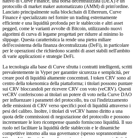
nativo di Curve Finance, una borsa decentralizzata (DEX) e un
protocollo di market maker automatizzato (AMM) di prim'ordine.
Lanciato principalmente sulla blockchain di Ethereum, Curve
Finance è specializzato nel fornire un trading estremamente
efficiente e una liquidità profonda per le stablecoin e altri asset
pegged, come le varianti avvolte di Bitcoin, utilizzando nuovi
algoritmi di curva di legame progettati per ridurre al minimo lo
slippage. Questa caratteristica la rende una pietra miliare
dell'ecosistema della finanza decentralizzata (DeFi), in particolare
per le operazioni che richiedono scambi di asset stabili nell'ambito
di varie applicazioni e strategie DeFi.
La tecnologia alla base di Curve sfrutta i contratti intelligenti, scritti
prevalentemente in Vyper per garantire sicurezza e semplicità, per
creare pool di liquidità altamente concentrati. I token CRV sono al
centro della tokenomica della piattaforma; i titolari possono puntare
sui CRV bloccandoli per ricevere CRV con voto (veCRV). Questi
veCRV conferiscono ai titolari un potere di voto nella Curve DAO
per influenzare i parametri del protocollo, tra cui l'indirizzamento
delle emissioni di CRV verso specifici pool di liquidità attraverso i
pesi del calibro. Inoltre, i titolari di veCRV hanno diritto a una
quota delle commissioni di negoziazione del protocollo e possono
incrementare le loro ricompense quando forniscono liquidità. Il suo
ruolo nel facilitare la liquidità delle stablecoin e le dinamiche
competitive intorno alla sua governance (spesso soprannominate