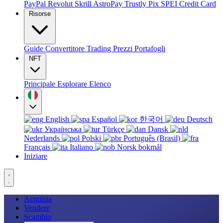
PayPal
Revolut
Skrill
AstroPay
Trustly
Pix
SPEI
Credit Card
Risorse
Guide
Convertitore
Trading
Prezzi
Portafogli
NFT
Principale
Esplorare
Elenco
English
Español
한국어
Deutsch
Українська
Türkçe
Dansk
Nederlands
Polski
Português (Brasil)
Français
Italiano
Norsk bokmål
Iniziare
Acquista
Vendere
Scambio