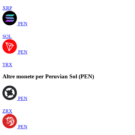
XRP
PEN
SOL
PEN
TRX
Altre monete per Peruvian Sol (PEN)
PEN
ZRX
PEN