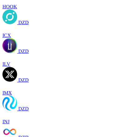
HOOK
DZD
ICX
DZD
ILV
DZD
IMX
DZD
INJ