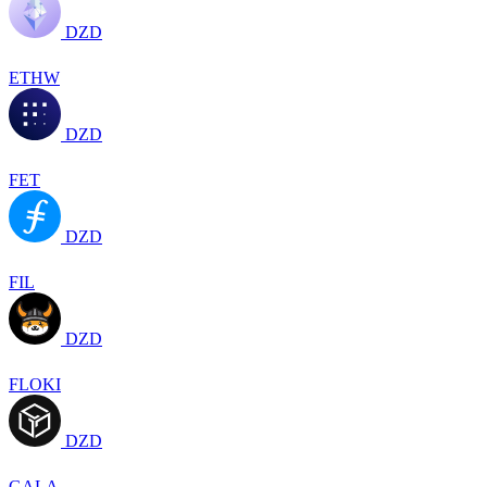
DZD
ETHW
DZD
FET
DZD
FIL
DZD
FLOKI
DZD
GALA