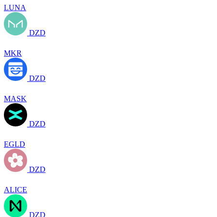
LUNA
DZD
MKR
DZD
MASK
DZD
EGLD
DZD
ALICE
DZD