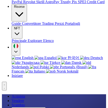
PayPal
Revolut
Skrill
AstroPay
Trustly
Pix
SPEI
Credit Card
Risorse
Guide
Convertitore
Trading
Prezzi
Portafogli
NFT
Principale
Esplorare
Elenco
English
Español
한국어
Deutsch
Українська
Türkçe
Dansk
Nederlands
Polski
Português (Brasil)
Français
Italiano
Norsk bokmål
Iniziare
Acquista
Vendere
Scambio