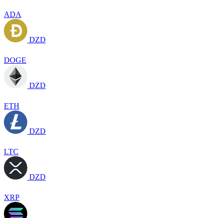
ADA
DZD
DOGE
DZD
ETH
DZD
LTC
DZD
XRP