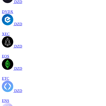
DZD
DYDX
DZD
XEC
DZD
EOS
DZD
ETC
DZD
ENS