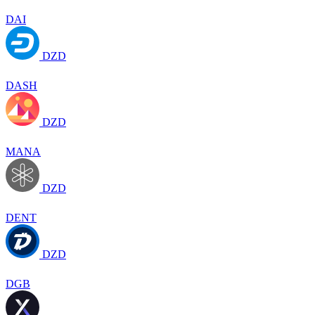
DAI
DZD
DASH
DZD
MANA
DZD
DENT
DZD
DGB