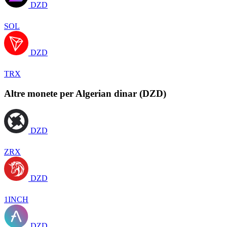
DZD
SOL
DZD
TRX
Altre monete per Algerian dinar (DZD)
DZD
ZRX
DZD
1INCH
DZD