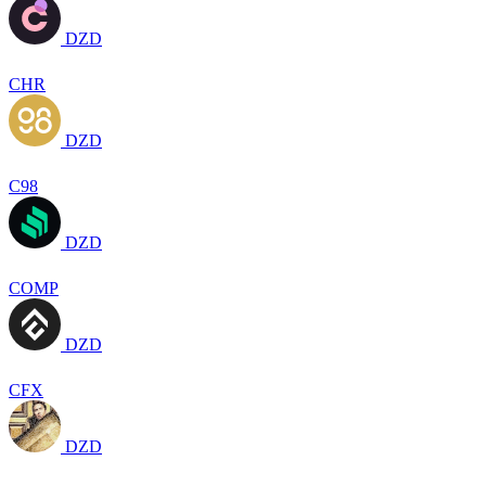
DZD
CHR
DZD
C98
DZD
COMP
DZD
CFX
DZD