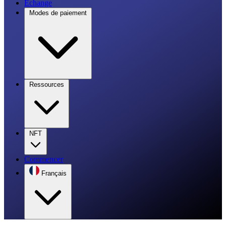
Échange
Modes de paiement
Ressources
NFT
Commencer
Français