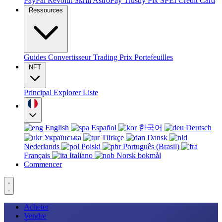
PayPal
Revolut
Skrill
AstroPay
Trustly
Pix
SPEI
Credit Card
Ressources
Guides
Convertisseur
Trading
Prix
Portefeuilles
NFT
Principal
Explorer
Liste
English
Español
한국어
Deutsch
Українська
Türkçe
Dansk
Nederlands
Polski
Português (Brasil)
Français
Italiano
Norsk bokmål
Commencer
Acheter
Vendre