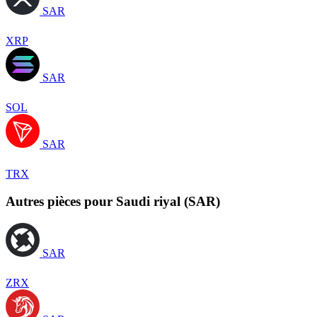
SAR
XRP
SAR
SOL
SAR
TRX
Autres pièces pour Saudi riyal (SAR)
SAR
ZRX