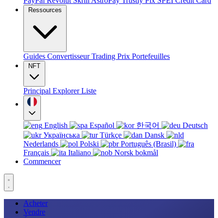
PayPal
Revolut
Skrill
AstroPay
Trustly
Pix
SPEI
Credit Card
Ressources
Guides
Convertisseur
Trading
Prix
Portefeuilles
NFT
Principal
Explorer
Liste
English
Español
한국어
Deutsch
Українська
Türkçe
Dansk
Nederlands
Polski
Português (Brasil)
Français
Italiano
Norsk bokmål
Commencer
Acheter
Vendre