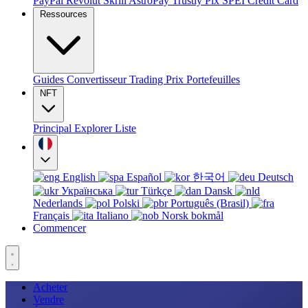
PayPal
Revolut
Skrill
AstroPay
Trustly
Pix
SPEI
Credit Card
Ressources
Guides
Convertisseur
Trading
Prix
Portefeuilles
NFT
Principal
Explorer
Liste
English
Español
한국어
Deutsch
Українська
Türkçe
Dansk
Nederlands
Polski
Português (Brasil)
Français
Italiano
Norsk bokmål
Commencer
Acheter
Vendre