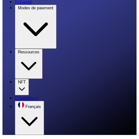
Échange
Modes de paiement
Ressources
NFT
Commencer
Français