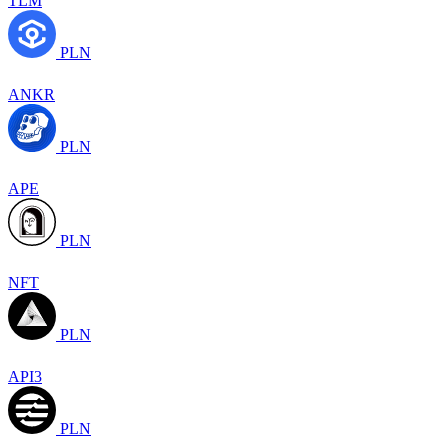
TLM
PLN
ANKR
PLN
APE
PLN
NFT
PLN
API3
PLN