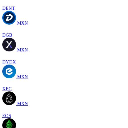
DENT
MXN
DGB
MXN
DYDX
MXN
XEC
MXN
EOS