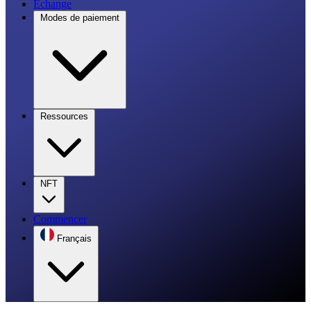
Échange
Modes de paiement
Ressources
NFT
Commencer
Français