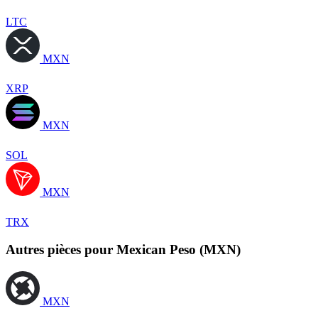
LTC
MXN
XRP
MXN
SOL
MXN
TRX
Autres pièces pour Mexican Peso (MXN)
MXN