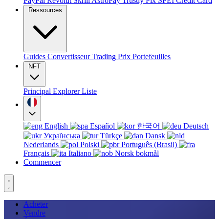
PayPal
Revolut
Skrill
AstroPay
Trustly
Pix
SPEI
Credit Card
Ressources
Guides
Convertisseur
Trading
Prix
Portefeuilles
NFT
Principal
Explorer
Liste
English
Español
한국어
Deutsch
Українська
Türkçe
Dansk
Nederlands
Polski
Português (Brasil)
Français
Italiano
Norsk bokmål
Commencer
Acheter
Vendre