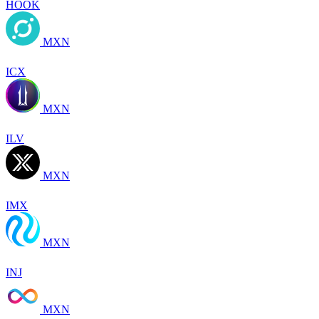
HOOK
MXN
ICX
MXN
ILV
MXN
IMX
MXN
INJ
MXN