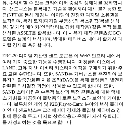
유, 수익화할 수 있는 크리에이터 중심의 생태계를 강화합니
다. 샌드박스는 블록체인 기술을 활용하여 대체 불가능한 토
큰(NFT)을 통해 게임 내 아이템의 진정한 디지털 소유권을
보장하며, 특히 토지(디지털 부동산)와 복스편집(복셀 생성
용) 및 게임 메이커(인터랙티브 경험 제작용) 같은 독점 툴로
생성된 ASSET을 활용합니다. 이 사용자 제작 콘텐츠(UGC)
모델은 설계의 핵심이며, 방대한 메타버스 내에서 활기찬 디
지털 경제를 촉진합니다.
ERC-20 디지털 자산인 샌드 토큰은 이 Web3 인프라 내에서
여러 가지 중요한 기능을 수행합니다. 마켓플레이스에서
LAND, 고유 자산, 아바타 커스터마이징을 구매하기 위한 주
요 교환 수단입니다. 또한, SAND는 거버넌스를 촉진하여 보
유자가 탈중앙화된 자율 조직(DAO)을 통해 플랫폼의 발전과
관련된 의사결정 과정에 참여할 수 있도록 합니다. 또한,
SAND 스테이킹은 수동적 보상과 독점 콘텐츠에 대한 액세
스 기회를 제공하여 플랫폼의 토큰 노믹스와 보안에 기여합
니다. 블록체인 게임 및 P2E(Play-to-Earn) 분야의 핵심 플레이
어인 더 샌드박스는 크리에이터 경제와 몰입형 메타버스 경
험에 중점을 두고 디지털 상호작용과 온체인 자산 유틸리티
를 재정의하는 것을 목표로 합니다.