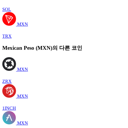
SOL
MXN
TRX
Mexican Peso (MXN)의 다른 코인
MXN
ZRX
MXN
1INCH
MXN