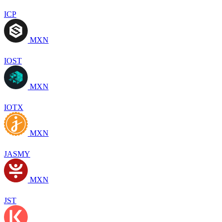
ICP
MXN
IOST
MXN
IOTX
MXN
JASMY
MXN
JST