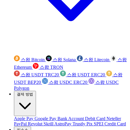
스왑 Bitcoin
스왑 Solana
스왑 Litecoin
스왑
Ethereum
스왑 TRON
스왑 USDT TRC20
스왑 USDT ERC20
스왑
USDT BEP20
스왑 USDC ERC20
스왑 USDC
Polygon
결제 방법
Apple Pay
Google Pay
Bank Account
Debit Card
Neteller
PayPal
Revolut
Skrill
AstroPay
Trustly
Pix
SPEI
Credit Card
리소스