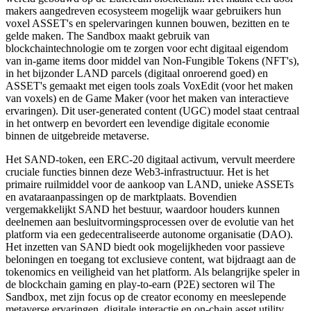
makers aangedreven ecosysteem mogelijk waar gebruikers hun
voxel ASSET's en spelervaringen kunnen bouwen, bezitten en te
gelde maken. The Sandbox maakt gebruik van
blockchaintechnologie om te zorgen voor echt digitaal eigendom
van in-game items door middel van Non-Fungible Tokens (NFT's),
in het bijzonder LAND parcels (digitaal onroerend goed) en
ASSET's gemaakt met eigen tools zoals VoxEdit (voor het maken
van voxels) en de Game Maker (voor het maken van interactieve
ervaringen). Dit user-generated content (UGC) model staat centraal
in het ontwerp en bevordert een levendige digitale economie
binnen de uitgebreide metaverse.
Het SAND-token, een ERC-20 digitaal activum, vervult meerdere
cruciale functies binnen deze Web3-infrastructuur. Het is het
primaire ruilmiddel voor de aankoop van LAND, unieke ASSETs
en avataraanpassingen op de marktplaats. Bovendien
vergemakkelijkt SAND het bestuur, waardoor houders kunnen
deelnemen aan besluitvormingsprocessen over de evolutie van het
platform via een gedecentraliseerde autonome organisatie (DAO).
Het inzetten van SAND biedt ook mogelijkheden voor passieve
beloningen en toegang tot exclusieve content, wat bijdraagt aan de
tokenomics en veiligheid van het platform. Als belangrijke speler in
de blockchain gaming en play-to-earn (P2E) sectoren wil The
Sandbox, met zijn focus op de creator economy en meeslepende
metaverse ervaringen, digitale interactie en on-chain asset utility