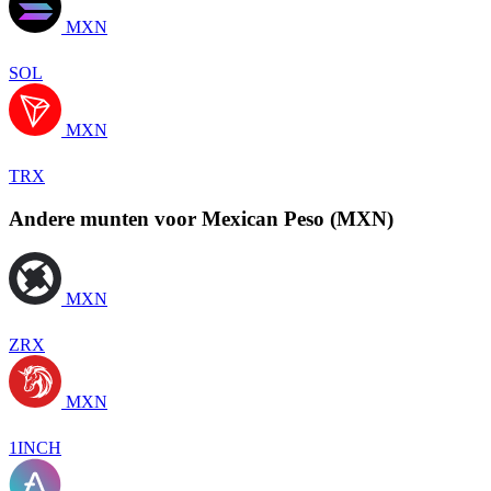
MXN
SOL
MXN
TRX
Andere munten voor Mexican Peso (MXN)
MXN
ZRX
MXN
1INCH