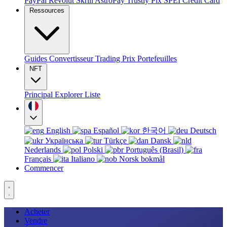
PayPal
Revolut
Skrill
AstroPay
Trustly
Pix
SPEI
Credit Card
Ressources
Guides
Convertisseur
Trading
Prix
Portefeuilles
NFT
Principal
Explorer
Liste
English
Español
한국어
Deutsch
Українська
Türkçe
Dansk
Nederlands
Polski
Português (Brasil)
Français
Italiano
Norsk bokmål
Commencer
Acheter
Vendre