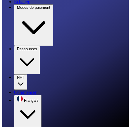
Échange
Modes de paiement
Ressources
NFT
Commencer
Français