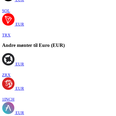
SOL
EUR
TRX
Andre mønter til Euro (EUR)
EUR
ZRX
EUR
1INCH
EUR