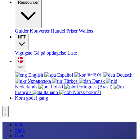
Ressourcer
Guider
Konverter
Handel
Priser
Wallets
NFT
Vigtigste
Gå på opdagelse
Liste
English
Español
한국어
Deutsch
Українська
Türkçe
Dansk
Nederlands
Polski
Português (Brasil)
Français
Italiano
Norsk bokmål
Kom godt i gang
Køb
Sælg
Bytte