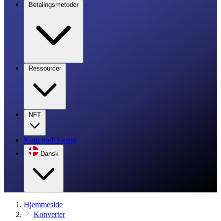
Betalingsmetoder
Ressourcer
NFT
Kom godt i gang
Dansk
Hjemmeside
Konverter