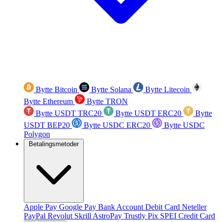
Bytte Bitcoin
Bytte Solana
Bytte Litecoin
Bytte Ethereum
Bytte TRON
Bytte USDT TRC20
Bytte USDT ERC20
Bytte
USDT BEP20
Bytte USDC ERC20
Bytte USDC
Polygon
Betalingsmetoder
Apple Pay
Google Pay
Bank Account
Debit Card
Neteller
PayPal
Revolut
Skrill
AstroPay
Trustly
Pix
SPEI
Credit Card