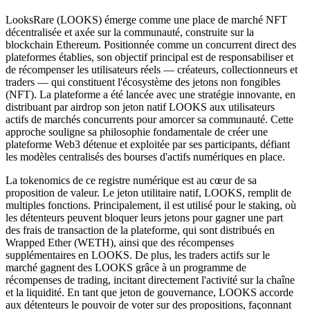
LooksRare (LOOKS) émerge comme une place de marché NFT
décentralisée et axée sur la communauté, construite sur la
blockchain Ethereum. Positionnée comme un concurrent direct des
plateformes établies, son objectif principal est de responsabiliser et
de récompenser les utilisateurs réels — créateurs, collectionneurs et
traders — qui constituent l'écosystème des jetons non fongibles
(NFT). La plateforme a été lancée avec une stratégie innovante, en
distribuant par airdrop son jeton natif LOOKS aux utilisateurs
actifs de marchés concurrents pour amorcer sa communauté. Cette
approche souligne sa philosophie fondamentale de créer une
plateforme Web3 détenue et exploitée par ses participants, défiant
les modèles centralisés des bourses d'actifs numériques en place.
La tokenomics de ce registre numérique est au cœur de sa
proposition de valeur. Le jeton utilitaire natif, LOOKS, remplit de
multiples fonctions. Principalement, il est utilisé pour le staking, où
les détenteurs peuvent bloquer leurs jetons pour gagner une part
des frais de transaction de la plateforme, qui sont distribués en
Wrapped Ether (WETH), ainsi que des récompenses
supplémentaires en LOOKS. De plus, les traders actifs sur le
marché gagnent des LOOKS grâce à un programme de
récompenses de trading, incitant directement l'activité sur la chaîne
et la liquidité. En tant que jeton de gouvernance, LOOKS accorde
aux détenteurs le pouvoir de voter sur des propositions, façonnant