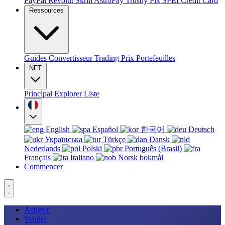
PayPal
Revolut
Skrill
AstroPay
Trustly
Pix
SPEI
Credit Card
Ressources
Guides
Convertisseur
Trading
Prix
Portefeuilles
NFT
Principal
Explorer
Liste
English
Español
한국어
Deutsch
Українська
Türkçe
Dansk
Nederlands
Polski
Português (Brasil)
Français
Italiano
Norsk bokmål
Commencer
Acheter
Vendre