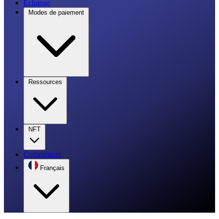
Échange
Modes de paiement
Ressources
NFT
Commencer
Français