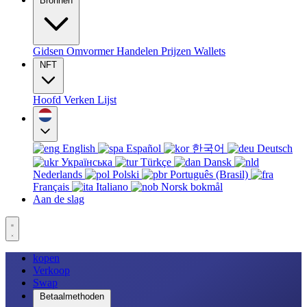
Bronnen
Gidsen
Omvormer
Handelen
Prijzen
Wallets
NFT
Hoofd
Verken
Lijst
English
Español
한국어
Deutsch
Українська
Türkçe
Dansk
Nederlands
Polski
Português (Brasil)
Français
Italiano
Norsk bokmål
Aan de slag
kopen
Verkoop
Swap
Betaalmethoden