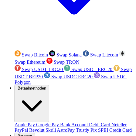
Swap Bitcoin
Swap Solana
Swap Litecoin
Swap Ethereum
Swap TRON
Swap USDT TRC20
Swap USDT ERC20
Swap
USDT BEP20
Swap USDC ERC20
Swap USDC
Polygon
Betaalmethoden
Apple Pay
Google Pay
Bank Account
Debit Card
Neteller
PayPal
Revolut
Skrill
AstroPay
Trustly
Pix
SPEI
Credit Card