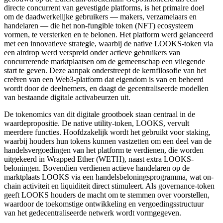
directe concurrent van gevestigde platforms, is het primaire doel
om de daadwerkelijke gebruikers — makers, verzamelaars en
handelaren — die het non-fungible token (NFT) ecosysteem
vormen, te versterken en te belonen. Het platform werd gelanceerd
met een innovatieve strategie, waarbij de native LOOKS-token via
een airdrop werd verspreid onder actieve gebruikers van
concurrerende marktplaatsen om de gemeenschap een vliegende
start te geven. Deze aanpak onderstreept de kernfilosofie van het
creëren van een Web3-platform dat eigendom is van en beheerd
wordt door de deelnemers, en daagt de gecentraliseerde modellen
van bestaande digitale activabeurzen uit.
De tokenomics van dit digitale grootboek staan centraal in de
waardepropositie. De native utility-token, LOOKS, vervult
meerdere functies. Hoofdzakelijk wordt het gebruikt voor staking,
waarbij houders hun tokens kunnen vastzetten om een deel van de
handelsvergoedingen van het platform te verdienen, die worden
uitgekeerd in Wrapped Ether (WETH), naast extra LOOKS-
beloningen. Bovendien verdienen actieve handelaren op de
marktplaats LOOKS via een handelsbeloningsprogramma, wat on-
chain activiteit en liquiditeit direct stimuleert. Als governance-token
geeft LOOKS houders de macht om te stemmen over voorstellen,
waardoor de toekomstige ontwikkeling en vergoedingsstructuur
van het gedecentraliseerde netwerk wordt vormgegeven.