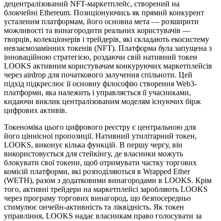
децентралізований NFT-маркетплейс, створений на
блокчейні Ethereum. Позиціонуючись як прямий конкурент
усталеним платформам, його основна мета — розширити
можливості та винагородити реальних користувачів —
творців, колекціонерів і трейдерів, які складають екосистему
невзаємозамінних токенів (NFT). Платформа була запущена з
інноваційною стратегією, роздаючи свій нативний токен
LOOKS активним користувачам конкуруючих маркетплейсів
через airdrop для початкового залучення спільноти. Цей
підхід підкреслює її основну філософію створення Web3-
платформи, яка належить і управляється її учасниками,
кидаючи виклик централізованим моделям існуючих бірж
цифрових активів.
Токеноміка цього цифрового реєстру є центральною для
його ціннісної пропозиції. Нативний утилітарний токен,
LOOKS, виконує кілька функцій. В першу чергу, він
використовується для стейкінгу, де власники можуть
блокувати свої токени, щоб отримувати частку торгових
комісій платформи, які розподіляються в Wrapped Ether
(WETH), разом з додатковими винагородами в LOOKS. Крім
того, активні трейдери на маркетплейсі заробляють LOOKS
через програму торгових винагород, що безпосередньо
стимулює ончейн-активність та ліквідність. Як токен
управління, LOOKS надає власникам право голосувати за