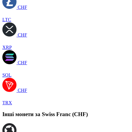
CHF
LTC
CHF
XRP
CHF
SOL
CHF
TRX
Інші монети за Swiss Franc (CHF)