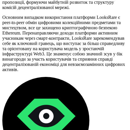
пропозиції, формуючи майбутній розвиток та структуру
комісій децентралізованої мережі.
Основним випадком використання платформи LooksRare є
peer-to-peer обмін цифровими колекційними предметами та
мистецтвом, все це захищено криптографічною безпекою
Ethereum. Перенаправляючи доходи платформи активним
учасникам через смарт-контракти, LooksRare зарекомендував
себе як ключовий гравець, що виступає за більш справедливу
та орієнтовану на користувача модель у зростаючій
інфраструктурі Web3. Це знаменує собою значний зсув у бік
винагороди за участь користувачів та сприяння справді
децентралізованій економіці для невзаємозамінних цифрових
активів.