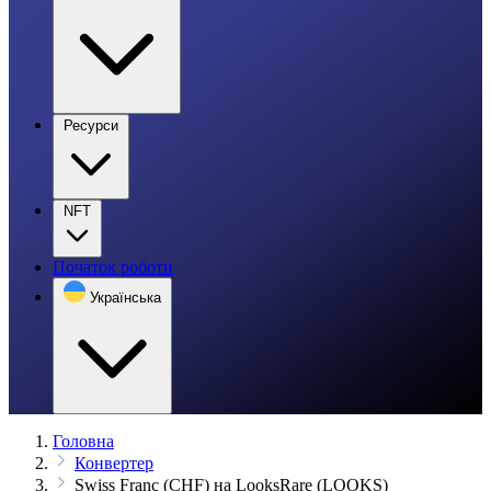
Ресурси
NFT
Початок роботи
Українська
Головна
Конвертер
Swiss Franc (CHF) на LooksRare (LOOKS)