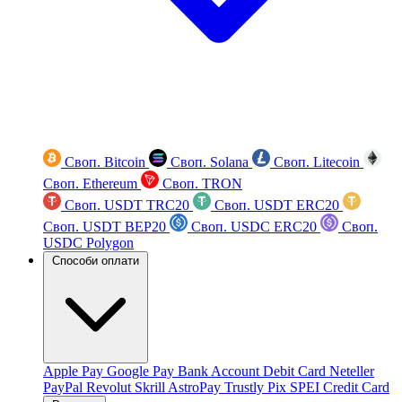
Своп. Bitcoin
Своп. Solana
Своп. Litecoin
Своп. Ethereum
Своп. TRON
Своп. USDT TRC20
Своп. USDT ERC20
Своп. USDT BEP20
Своп. USDC ERC20
Своп.
USDC Polygon
Способи оплати
Apple Pay
Google Pay
Bank Account
Debit Card
Neteller
PayPal
Revolut
Skrill
AstroPay
Trustly
Pix
SPEI
Credit Card