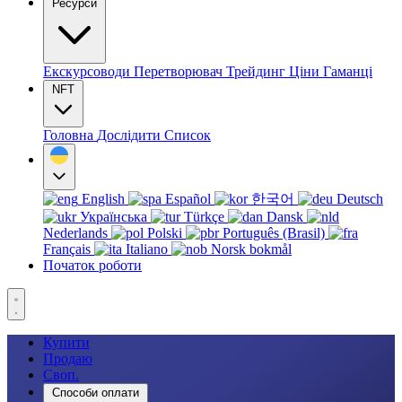
Ресурси
Екскурсоводи
Перетворювач
Трейдинг
Ціни
Гаманці
NFT
Головна
Дослідити
Список
English
Español
한국어
Deutsch
Українська
Türkçe
Dansk
Nederlands
Polski
Português (Brasil)
Français
Italiano
Norsk bokmål
Початок роботи
Купити
Продаю
Своп.
Способи оплати