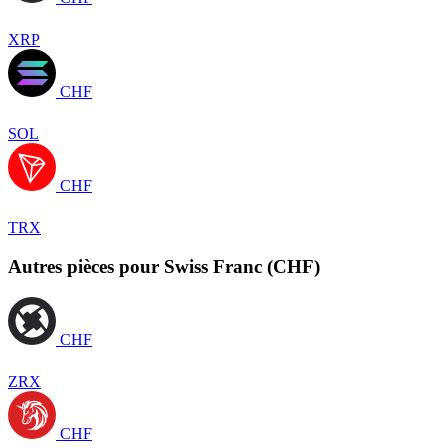
XRP
CHF
SOL
CHF
TRX
Autres pièces pour Swiss Franc (CHF)
CHF
ZRX
CHF