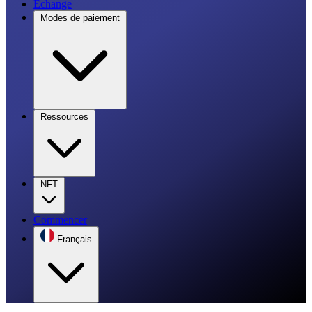
Échange
Modes de paiement
Ressources
NFT
Commencer
Français