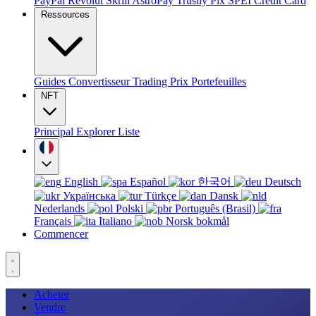
PayPal
Revolut
Skrill
AstroPay
Trustly
Pix
SPEI
Credit Card
Ressources
Guides
Convertisseur
Trading
Prix
Portefeuilles
NFT
Principal
Explorer
Liste
English
Español
한국어
Deutsch
Українська
Türkçe
Dansk
Nederlands
Polski
Português (Brasil)
Français
Italiano
Norsk bokmål
Commencer
Acheter
Vendre