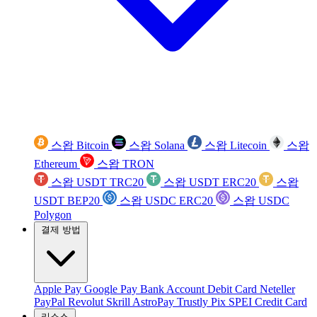
스왑 Bitcoin
스왑 Solana
스왑 Litecoin
스왑
Ethereum
스왑 TRON
스왑 USDT TRC20
스왑 USDT ERC20
스왑
USDT BEP20
스왑 USDC ERC20
스왑 USDC
Polygon
결제 방법
Apple Pay
Google Pay
Bank Account
Debit Card
Neteller
PayPal
Revolut
Skrill
AstroPay
Trustly
Pix
SPEI
Credit Card
리소스