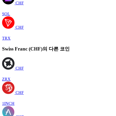
CHF
SOL
CHF
TRX
Swiss Franc (CHF)의 다른 코인
CHF
ZRX
CHF
1INCH