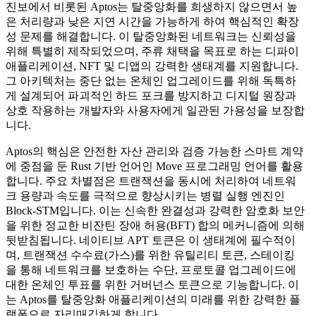
진보에서 비롯된 Aptos는 탈중앙화를 희생하지 않으면서 높
은 처리량과 낮은 지연 시간을 가능하게 하여 핵심적인 확장
성 문제를 해결합니다. 이 탈중앙화된 네트워크는 신뢰성을
위해 특별히 제작되었으며, 주류 채택을 목표로 하는 디파이
애플리케이션, NFT 및 디앱의 강력한 생태계를 지원합니다.
그 아키텍처는 중단 없는 온체인 업그레이드를 위해 독특하
게 설계되어 파괴적인 하드 포크를 방지하고 디지털 원장과
상호 작용하는 개발자와 사용자에게 일관된 가용성을 보장합
니다.
Aptos의 핵심은 안전한 자산 관리와 검증 가능한 스마트 계약
에 중점을 둔 Rust 기반 언어인 Move 프로그래밍 언어를 활용
합니다. 주요 차별점은 트랜잭션을 동시에 처리하여 네트워
크 용량과 속도를 극적으로 향상시키는 병렬 실행 엔진인
Block-STM입니다. 이는 신속한 완결성과 강력한 암호화 보안
을 위한 정교한 비잔틴 장애 허용(BFT) 합의 메커니즘에 의해
뒷받침됩니다. 네이티브 APT 토큰은 이 생태계에 필수적이
며, 트랜잭션 수수료(가스)를 위한 유틸리티 토큰, 스테이킹
을 통해 네트워크를 보호하는 수단, 프로토콜 업그레이드에
대한 온체인 투표를 위한 거버넌스 토큰으로 기능합니다. 이
는 Aptos를 탈중앙화 애플리케이션의 미래를 위한 강력한 플
랫폼으로 자리매김하게 합니다.