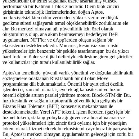
yükseltilebilir bir temel sağlamak üzere tasarlanmış yüksek
performanslı bir Katman 1 blok zinciridir. Diem blok zinciri
girişiminin teknolojik ilerlemelerinden doğan Aptos,
merkeziyetsizlikten ödün vermeden yüksek verim ve düşük
gecikme süresi sağlayarak temel ölçeklenebilirlik zorluklarını ele
alır. Bu merkezi olmayan ağ, güvenilirlik için özel olarak
oluşturulmuş olup, ana akım benimsemeyi hedefleyen DeFi
uygulamaları, NFT'ler ve dApp'lerden oluşan sağlam bir
ekosistemi desteklemektedir. Mimarisi, kesintisiz zincir üstü
yükseltmeler için benzersiz bir şekilde tasarlanmıştır, bu da yıkıcı
hard fork'ları önler ve dijital defteriyle etkileşime giren geliştiriciler
ve kullanıcılar için tutarlı kullanılabilirlik sağlar.
Aptos'un temelinde, güvenli varlık yönetimi ve doğrulanabilir akıllı
sözleşmelere odaklanan Rust tabanlı bir dil olan Move
programlama dili bulunmaktadır. Önemli bir ayırt edici özellik,
işlemleri eş zamanlı olarak işleyerek ağ kapasitesini ve hızını
önemli ölçüde artıran paralel yürütme motoru Block-STM'dir. Bu,
hızlı kesinlik ve sağlam kriptografik güvenlik için gelişmiş bir
Bizans Hata Toleransı (BFT) konsensüs mekanizması ile
desteklenmektedir. Yerel APT tokeni, işlem ücretleri (gaz) için bir
hizmet tokeni, staking yoluyla ağı güvence altına alma aracı ve
protokol yükseltmeleri için zincir üstü oylama için bir yönetişim
tokeni olarak hizmet ederek bu ekosistemin ayrılmaz bir parçasıdır.
Bu, Aptos'u merkezi olmayan uygulamaların geleceği için zorlu bir