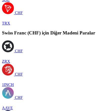
CHF
TRX
Swiss Franc (CHF) için Diğer Madeni Paralar
CHF
ZRX
CHF
1INCH
CHF
AAVE