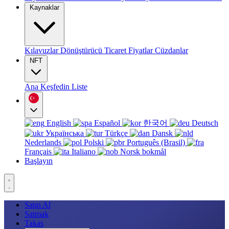
Kaynaklar
Kılavuzlar
Dönüştürücü
Ticaret
Fiyatlar
Cüzdanlar
NFT
Ana
Keşfedin
Liste
English
Español
한국어
Deutsch
Українська
Türkçe
Dansk
Nederlands
Polski
Português (Brasil)
Français
Italiano
Norsk bokmål
Başlayın
Satın Al
Satmak
Takas