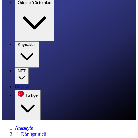
Ödeme Yöntemleri
Kaynaklar
NFT
Başlayın
Türkçe
Anasayfa
Dönüştürücü