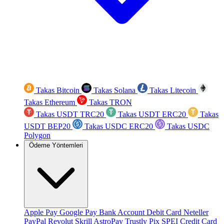
Takas Bitcoin
Takas Solana
Takas Litecoin
Takas Ethereum
Takas TRON
Takas USDT TRC20
Takas USDT ERC20
Takas
USDT BEP20
Takas USDC ERC20
Takas USDC
Polygon
Ödeme Yöntemleri
Apple Pay
Google Pay
Bank Account
Debit Card
Neteller
PayPal
Revolut
Skrill
AstroPay
Trustly
Pix
SPEI
Credit Card