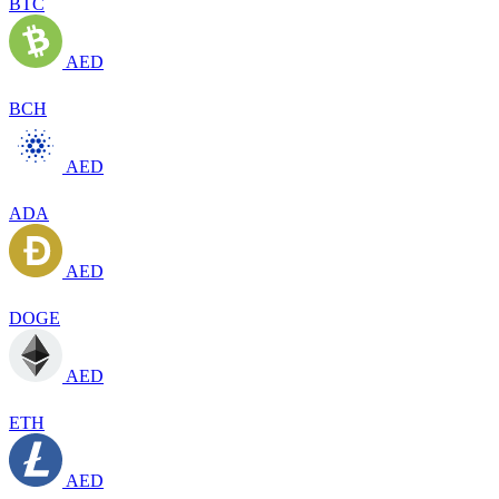
BTC
AED
BCH
AED
ADA
AED
DOGE
AED
ETH
AED