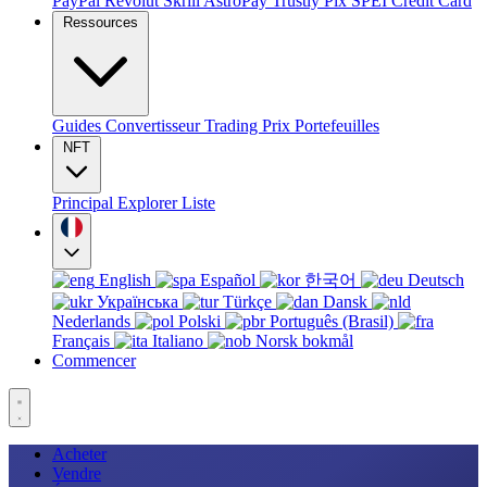
PayPal
Revolut
Skrill
AstroPay
Trustly
Pix
SPEI
Credit Card
Ressources
Guides
Convertisseur
Trading
Prix
Portefeuilles
NFT
Principal
Explorer
Liste
English
Español
한국어
Deutsch
Українська
Türkçe
Dansk
Nederlands
Polski
Português (Brasil)
Français
Italiano
Norsk bokmål
Commencer
Acheter
Vendre