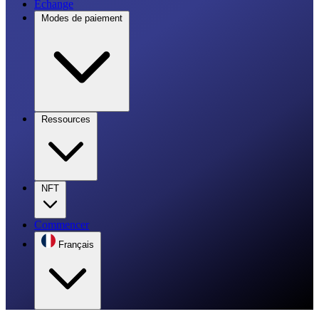
Échange
Modes de paiement
Ressources
NFT
Commencer
Français