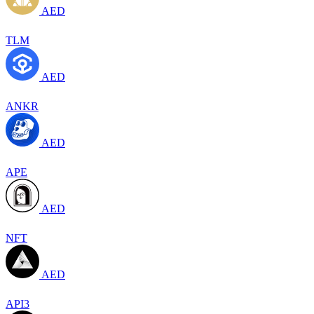
AED
TLM
AED
ANKR
AED
APE
AED
NFT
AED
API3