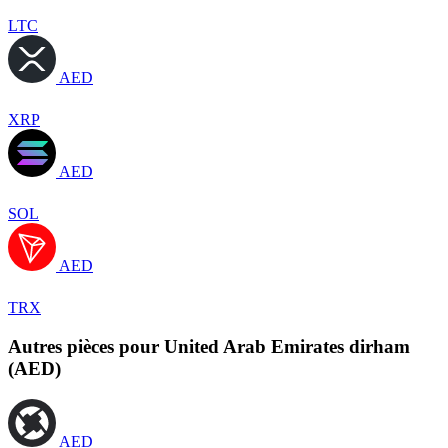
LTC
AED
XRP
AED
SOL
AED
TRX
Autres pièces pour United Arab Emirates dirham
(AED)
AED