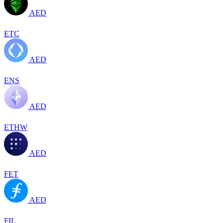
AED
ETC
AED
ENS
AED
ETHW
AED
FET
AED
FIL