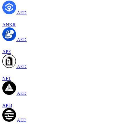
AED
ANKR
AED
APE
AED
NFT
AED
API3
AED