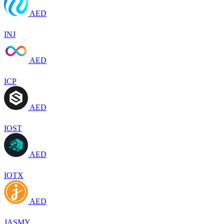
AED
INJ
AED
ICP
AED
IOST
AED
IOTX
AED
JASMY