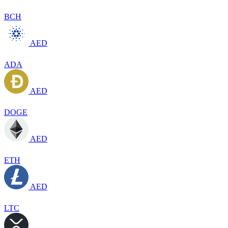
BCH
AED
ADA
AED
DOGE
AED
ETH
AED
LTC