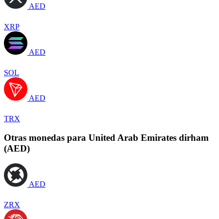
AED
XRP
AED
SOL
AED
TRX
Otras monedas para United Arab Emirates dirham
(AED)
AED
ZRX