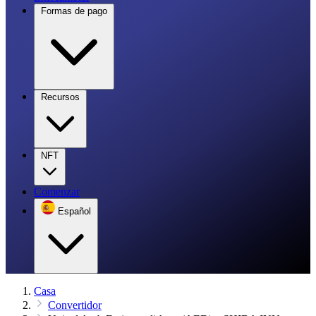
Formas de pago
Recursos
NFT
Comenzar
Español
Casa
Convertidor