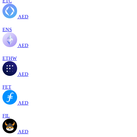
ETC
AED
ENS
AED
ETHW
AED
FET
AED
FIL
AED