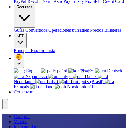
PayPal
Revolut
Skrill
AstroPay
Trustly
Pix
SPEI
Credit Card
Recursos
Guías
Convertidor
Operaciones bursátiles
Precios
Billeteras
NFT
Principal
Explore
Lista
English
Español
한국어
Deutsch
Українська
Türkçe
Dansk
Nederlands
Polski
Português (Brasil)
Français
Italiano
Norsk bokmål
Comenzar
Comprar
Vender
Intercambiar