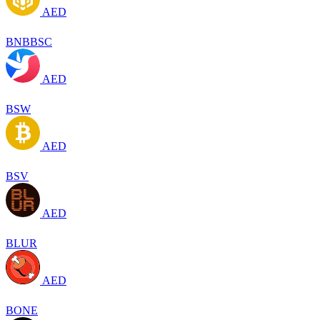
AED
BNBBSC
AED
BSW
AED
BSV
AED
BLUR
AED
BONE