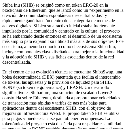
Shiba Inu (SHIB) se originó como un token ERC-20 en la
blockchain de Ethereum, que se lanzó como un "experimento en la
creación de comunidades espontáneas descentralizadas" y
rápidamente ganó tracción dentro de la categoría de memes de
activos digitales. Si bien su atractivo inicial estaba fuertemente
impulsado por la comunidad y centrado en la cultura, el proyecto
se ha embarcado desde entonces en el desarrollo de un ecosistema
más amplio para expandir su utilidad más allá de sus orígenes. Este
ecosistema, a menudo conocido como el ecosistema Shiba Inu,
incluye componentes clave diseñados para mejorar la funcionalidad
y la adopción de SHIB y sus fichas asociadas dentro de la red
descentralizada.
En el centro de su evolución técnica se encuentra ShibaSwap, una
bolsa descentralizada (DEX) patentada que facilita el intercambio
de tokens, las apuestas y la provisión de liquidez para SHIB,
BONE (su token de gobernanza) y LEASH. Un desarrollo
significativo es Shibarium, una solución de escalado Layer-2
construida sobre Ethereum, destinada a proporcionar velocidades
de transacción más rápidas y tarifas de gas más bajas para
aplicaciones dentro del ecosistema SHIB, con el objetivo de
mejorar su infraestructura Web3. El propio token SHIB se utiliza
para pagos y puede estacarse para obtener recompensas. La
tokenómica del proyecto está diseñada para respaldar esta utilidad
en expansión, y BONE también desempeña un papel crucial como