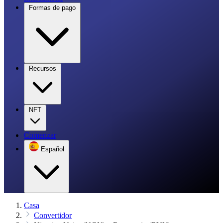
Formas de pago
Recursos
NFT
Comenzar
Español
Casa
Convertidor