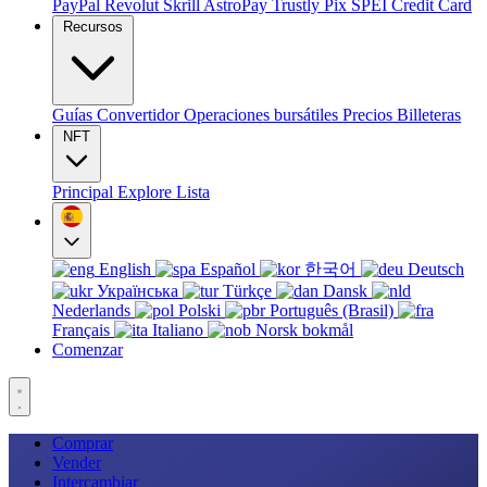
PayPal
Revolut
Skrill
AstroPay
Trustly
Pix
SPEI
Credit Card
Recursos
Guías
Convertidor
Operaciones bursátiles
Precios
Billeteras
NFT
Principal
Explore
Lista
English
Español
한국어
Deutsch
Українська
Türkçe
Dansk
Nederlands
Polski
Português (Brasil)
Français
Italiano
Norsk bokmål
Comenzar
Comprar
Vender
Intercambiar