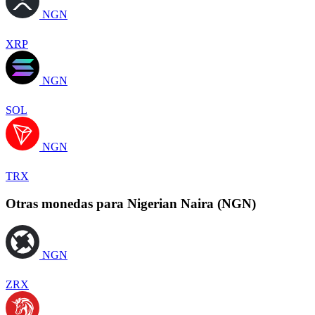
NGN
XRP
NGN
SOL
NGN
TRX
Otras monedas para Nigerian Naira (NGN)
NGN
ZRX