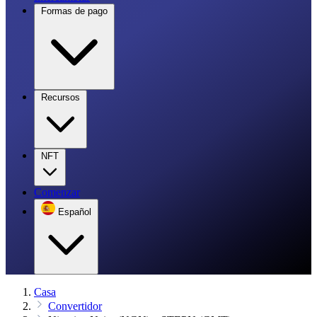
Formas de pago
Recursos
NFT
Comenzar
Español
Casa
Convertidor