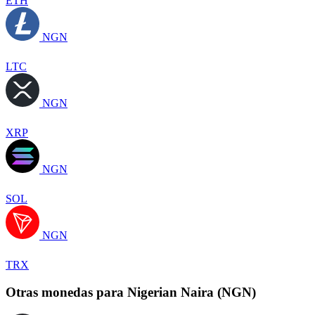
ETH
NGN
LTC
NGN
XRP
NGN
SOL
NGN
TRX
Otras monedas para Nigerian Naira (NGN)