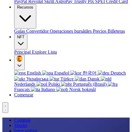
PayPal
Revolut
Skrill
AstroPay
Trustly
Pix
SPEI
Credit Card
Recursos
Guías
Convertidor
Operaciones bursátiles
Precios
Billeteras
NFT
Principal
Explore
Lista
English
Español
한국어
Deutsch
Українська
Türkçe
Dansk
Nederlands
Polski
Português (Brasil)
Français
Italiano
Norsk bokmål
Comenzar
Comprar
Vender
Intercambiar