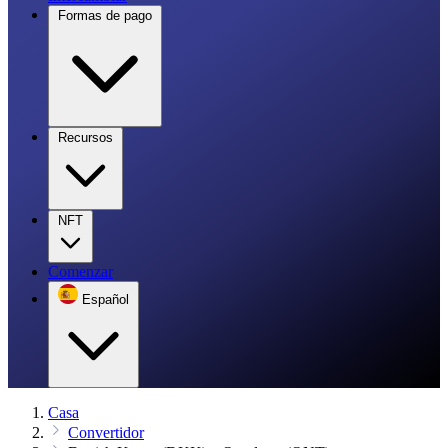
Formas de pago
Recursos
NFT
Comenzar
Español
Casa
Convertidor