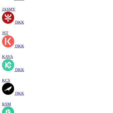
JASMY
DKK
JST
DKK
KAVA
DKK
KCS
DKK
KSM