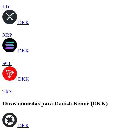
LTC
DKK
XRP
DKK
SOL
DKK
TRX
Otras monedas para Danish Krone (DKK)
DKK