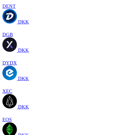
DENT
DKK
DGB
DKK
DYDX
DKK
XEC
DKK
EOS