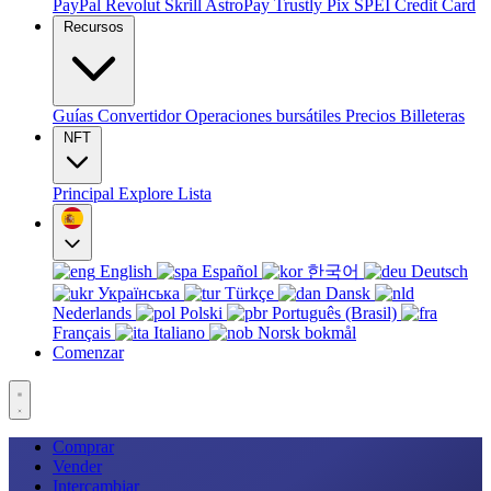
PayPal
Revolut
Skrill
AstroPay
Trustly
Pix
SPEI
Credit Card
Recursos
Guías
Convertidor
Operaciones bursátiles
Precios
Billeteras
NFT
Principal
Explore
Lista
English
Español
한국어
Deutsch
Українська
Türkçe
Dansk
Nederlands
Polski
Português (Brasil)
Français
Italiano
Norsk bokmål
Comenzar
Comprar
Vender
Intercambiar