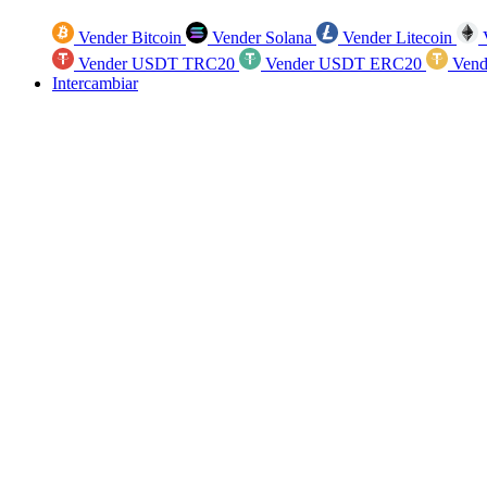
Vender Bitcoin
Vender Solana
Vender Litecoin
V
Vender USDT TRC20
Vender USDT ERC20
Vend
Intercambiar