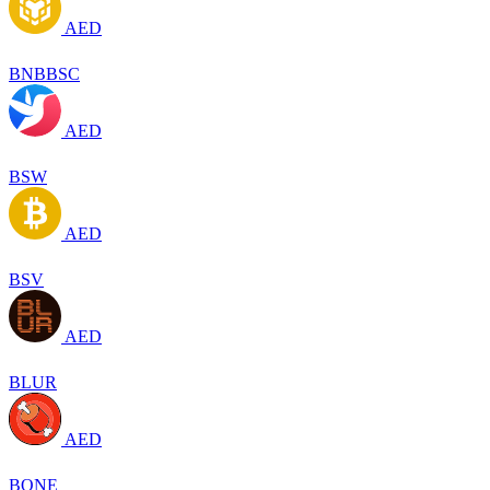
AED
BNBBSC
AED
BSW
AED
BSV
AED
BLUR
AED
BONE