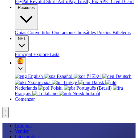
PayPal
Revolut
Skrill
AstroPay
Trustly
Pix
SPEI
Credit Card
Recursos
Guías
Convertidor
Operaciones bursátiles
Precios
Billeteras
NFT
Principal
Explore
Lista
English
Español
한국어
Deutsch
Українська
Türkçe
Dansk
Nederlands
Polski
Português (Brasil)
Français
Italiano
Norsk bokmål
Comenzar
Comprar
Vender
Intercambiar