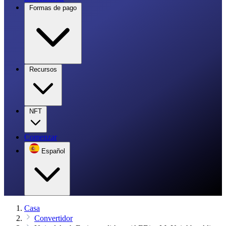
Formas de pago
Recursos
NFT
Comenzar
Español
Casa
Convertidor