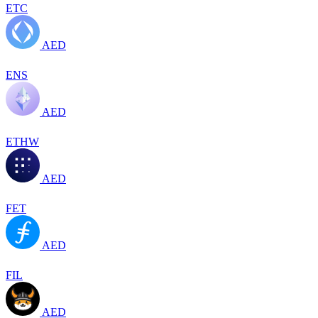
ETC
AED
ENS
AED
ETHW
AED
FET
AED
FIL
AED