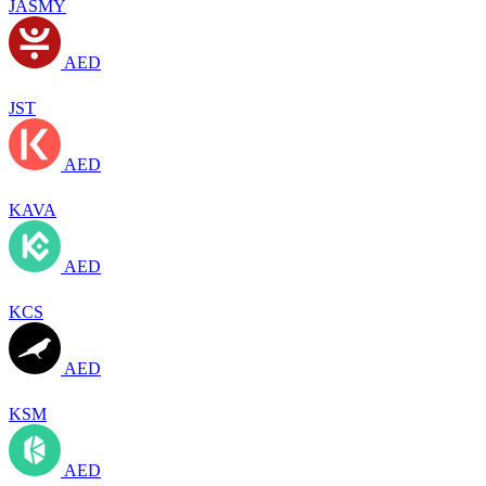
JASMY
AED
JST
AED
KAVA
AED
KCS
AED
KSM
AED