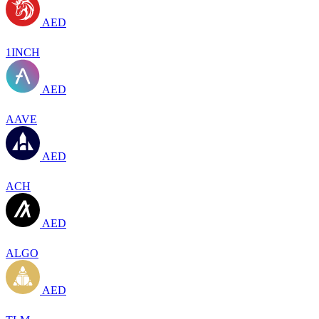
AED
1INCH
AED
AAVE
AED
ACH
AED
ALGO
AED