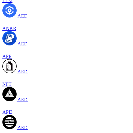
TLM
AED
ANKR
AED
APE
AED
NFT
AED
API3
AED