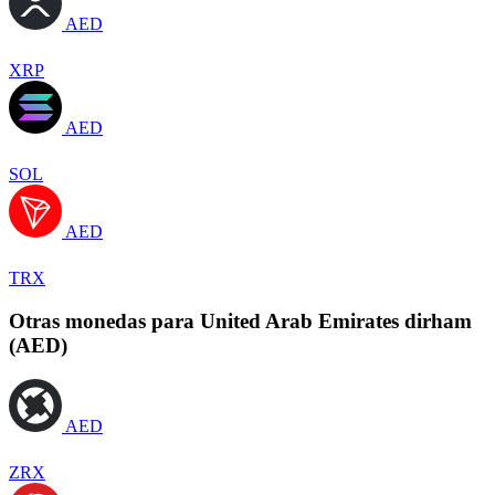
AED
XRP
AED
SOL
AED
TRX
Otras monedas para United Arab Emirates dirham
(AED)
AED
ZRX