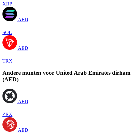
XRP
AED
SOL
AED
TRX
Andere munten voor United Arab Emirates dirham
(AED)
AED
ZRX
AED