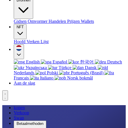
Bronnen
Gidsen
Omvormer
Handelen
Prijzen
Wallets
NFT
Hoofd
Verken
Lijst
English
Español
한국어
Deutsch
Українська
Türkçe
Dansk
Nederlands
Polski
Português (Brasil)
Français
Italiano
Norsk bokmål
Aan de slag
kopen
Verkoop
Swap
Betaalmethoden