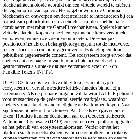
blockchaintechnologie gebruikt om een virtuele wereld te creëren
die eigendom is van spelers. Het is gebouwd op de Chromia-
blockchain en ontworpen om decentralisatie te introduceren bij een
mainstream publiek door een vriendelijk boerderijspelthema te
combineren met robuuste GameFi-mechanismen. Spelers kunnen
virtuele eilanden kopen en bezitten, spannende items verzamelen
en bouwen, en nieuwe vrienden ontmoeten. Deze aanpak
positioneert het als een belangrijk toegangspunt tot de metaverse,
met een focus op community-gedreven ontwikkeling en door
gebruikers gegenereerde content. Het ecosysteem zorgt ervoor dat
spelers echt eigenaar zijn van hun on-chain activa, die zijn
gestructureerd als unieke digitale verzamelobjecten of Non-
Fungible Tokens (NFT's).
De ALICE-token is de native utility-token van dit crypto-
ecosysteem en vervult meerdere kritieke functies binnen zijn
tokenomics. Als de primaire in-game valuta wordt ALICE gebruikt
voor transacties op de gedecentraliseerde marktplaats, waardoor
spelers virtueel land en andere digitale activa kunnen kopen. Naast
zijn transactionele nut functioneert ALICE als een governance-
token. Houders kunnen deelnemen aan een Gedecentraliseerde
Autonome Organisatie (DAO) en stemmen over platformupgrades
en het gebruik van ecosysteeminkomsten. Verder omvat het
platform staking-mechanismen, waarmee gebruikers hun tokens
kunnen vastzetten om stakingbeloningen te verdienen en deel te