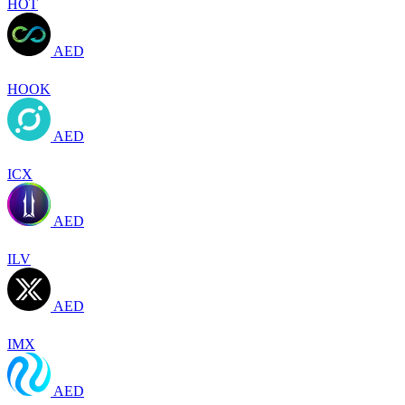
HOT
AED
HOOK
AED
ICX
AED
ILV
AED
IMX
AED