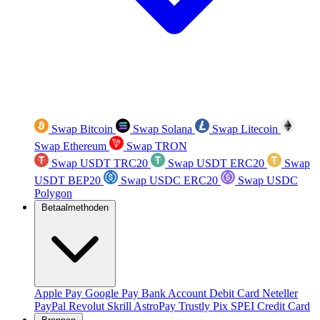
Swap Bitcoin
Swap Solana
Swap Litecoin
Swap Ethereum
Swap TRON
Swap USDT TRC20
Swap USDT ERC20
Swap
USDT BEP20
Swap USDC ERC20
Swap USDC
Polygon
Betaalmethoden
Apple Pay
Google Pay
Bank Account
Debit Card
Neteller
PayPal
Revolut
Skrill
AstroPay
Trustly
Pix
SPEI
Credit Card