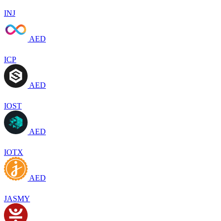
INJ
AED
ICP
AED
IOST
AED
IOTX
AED
JASMY