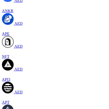
AED
ANKR
AED
APE
AED
NFT
AED
API3
AED
APT