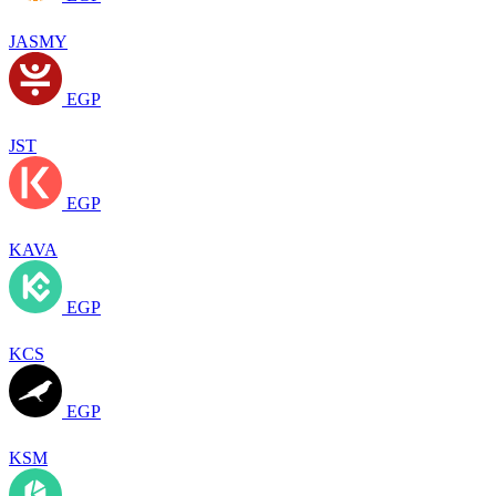
JASMY
EGP
JST
EGP
KAVA
EGP
KCS
EGP
KSM