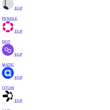
EGP
PENDLE
EGP
DOT
EGP
MATIC
EGP
QTUM
EGP