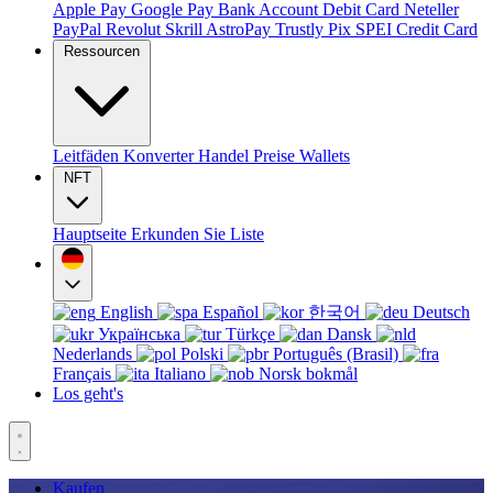
Apple Pay
Google Pay
Bank Account
Debit Card
Neteller
PayPal
Revolut
Skrill
AstroPay
Trustly
Pix
SPEI
Credit Card
Ressourcen
Leitfäden
Konverter
Handel
Preise
Wallets
NFT
Hauptseite
Erkunden Sie
Liste
English
Español
한국어
Deutsch
Українська
Türkçe
Dansk
Nederlands
Polski
Português (Brasil)
Français
Italiano
Norsk bokmål
Los geht's
Kaufen