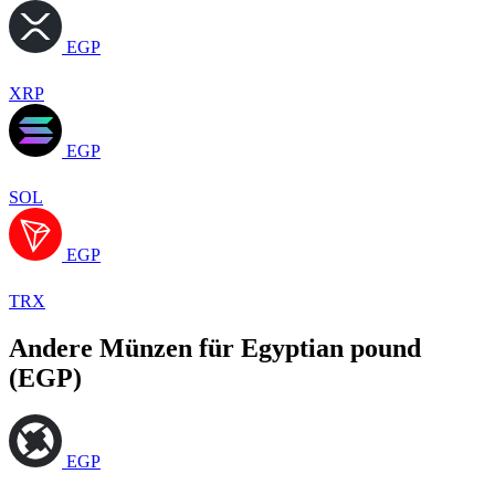
EGP
XRP
EGP
SOL
EGP
TRX
Andere Münzen für Egyptian pound
(EGP)
EGP