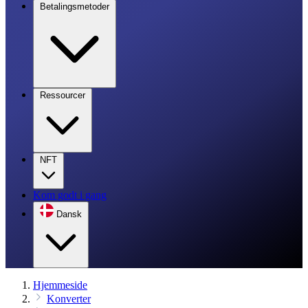
Betalingsmetoder
Ressourcer
NFT
Kom godt i gang
Dansk
Hjemmeside
Konverter