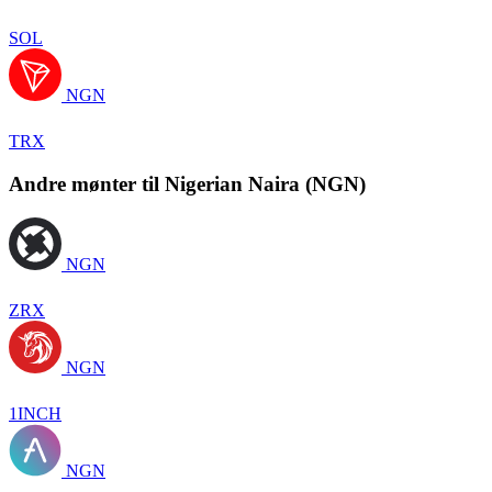
SOL
NGN
TRX
Andre mønter til Nigerian Naira (NGN)
NGN
ZRX
NGN
1INCH
NGN