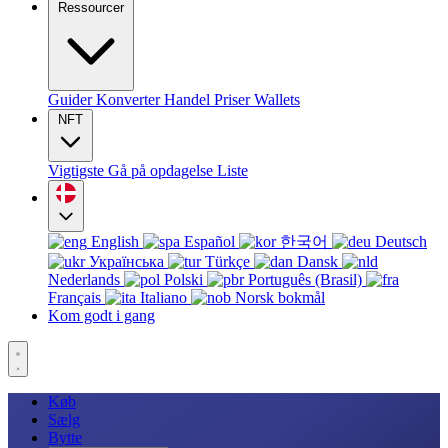
Ressourcer
Guider
Konverter
Handel
Priser
Wallets
NFT
Vigtigste
Gå på opdagelse
Liste
English
Español
한국어
Deutsch
Українська
Türkçe
Dansk
Nederlands
Polski
Português (Brasil)
Français
Italiano
Norsk bokmål
Kom godt i gang
Køb
Sælg
Bytte