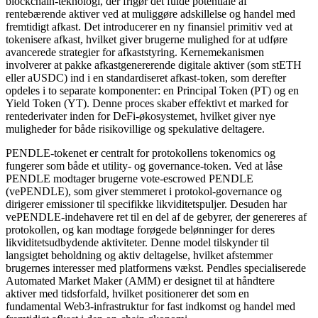
blockchain-teknologi, der frigør det fulde potentiale af
rentebærende aktiver ved at muliggøre adskillelse og handel med
fremtidigt afkast. Det introducerer en ny finansiel primitiv ved at
tokenisere afkast, hvilket giver brugerne mulighed for at udføre
avancerede strategier for afkaststyring. Kernemekanismen
involverer at pakke afkastgenererende digitale aktiver (som stETH
eller aUSDC) ind i en standardiseret afkast-token, som derefter
opdeles i to separate komponenter: en Principal Token (PT) og en
Yield Token (YT). Denne proces skaber effektivt et marked for
rentederivater inden for DeFi-økosystemet, hvilket giver nye
muligheder for både risikovillige og spekulative deltagere.
PENDLE-tokenet er centralt for protokollens tokenomics og
fungerer som både et utility- og governance-token. Ved at låse
PENDLE modtager brugerne vote-escrowed PENDLE
(vePENDLE), som giver stemmeret i protokol-governance og
dirigerer emissioner til specifikke likviditetspuljer. Desuden har
vePENDLE-indehavere ret til en del af de gebyrer, der genereres af
protokollen, og kan modtage forøgede belønninger for deres
likviditetsudbydende aktiviteter. Denne model tilskynder til
langsigtet beholdning og aktiv deltagelse, hvilket afstemmer
brugernes interesser med platformens vækst. Pendles specialiserede
Automated Market Maker (AMM) er designet til at håndtere
aktiver med tidsforfald, hvilket positionerer det som en
fundamental Web3-infrastruktur for fast indkomst og handel med