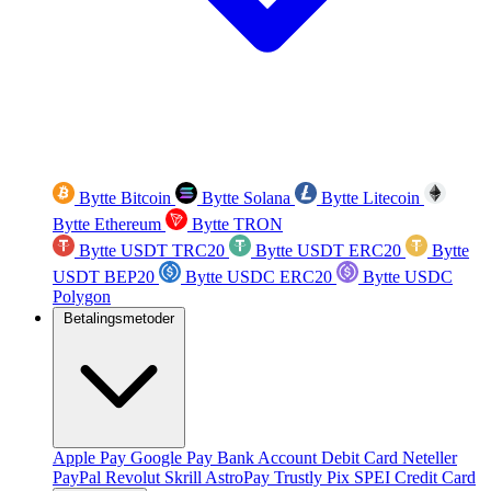
Bytte Bitcoin
Bytte Solana
Bytte Litecoin
Bytte Ethereum
Bytte TRON
Bytte USDT TRC20
Bytte USDT ERC20
Bytte
USDT BEP20
Bytte USDC ERC20
Bytte USDC
Polygon
Betalingsmetoder
Apple Pay
Google Pay
Bank Account
Debit Card
Neteller
PayPal
Revolut
Skrill
AstroPay
Trustly
Pix
SPEI
Credit Card