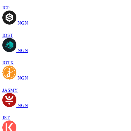
ICP
NGN
IOST
NGN
IOTX
NGN
JASMY
NGN
JST