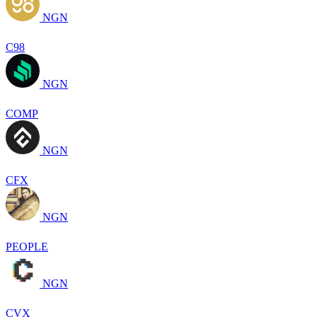
NGN
C98
NGN
COMP
NGN
CFX
NGN
PEOPLE
NGN
CVX