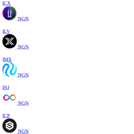
ICX
NGN
ILV
NGN
IMX
NGN
INJ
NGN
ICP
NGN