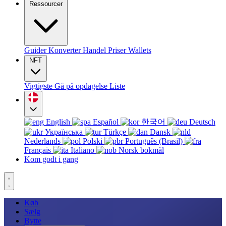
Ressourcer
Guider
Konverter
Handel
Priser
Wallets
NFT
Vigtigste
Gå på opdagelse
Liste
English
Español
한국어
Deutsch
Українська
Türkçe
Dansk
Nederlands
Polski
Português (Brasil)
Français
Italiano
Norsk bokmål
Kom godt i gang
Køb
Sælg
Bytte