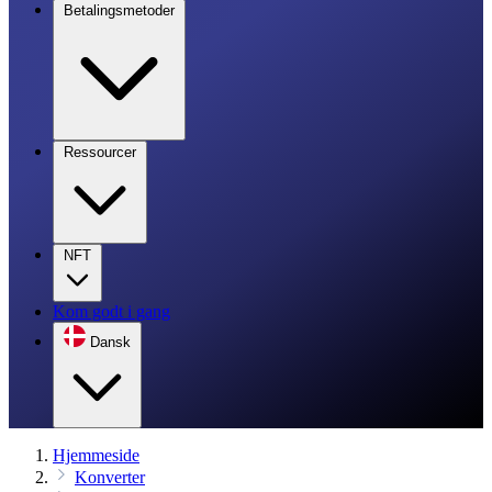
Betalingsmetoder
Ressourcer
NFT
Kom godt i gang
Dansk
Hjemmeside
Konverter