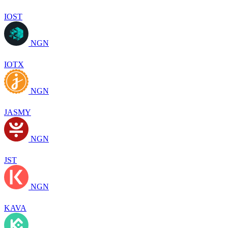
IOST
NGN
IOTX
NGN
JASMY
NGN
JST
NGN
KAVA