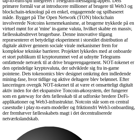
tap-to-earn-spil integreret i Telegram-messaging-appen. Dets
primære formål var at introducere millioner af brugere til Web3 og
blockchain-teknologi på en enkel, engagerende og spilbaseret
måde. Bygget på The Open Network (TON) blockchain
involverede Notcoins kernemekanisme, at brugerne trykkede på en
virtuel mønt for at 'mine' in-game valuta, hvilket skabte en massiv,
fællesskabsdrevet brugerbase. Denne innovative tilgang
repræsenterer et betydeligt eksperiment i storstilet distribution af
digitale aktiver gennem sociale virale mekanismer frem for
komplekse tekniske barrierer. Projektet lykkedes med at onboarde
et stort publikum til kryptorummet ved at udnytte Telegrams
omfattende netværk til at drive brugerengagement. NOT-tokenet er
den oprindelige kryptovaluta, der udviklede sig fra in-game
pointene. Dets tokenomics blev designet omkring den indledende
mining-fase, hvor tidlige og aktive deltagere blev belønnet. Efter
lanceringen overgik NOT-tokenet til at være et omsætteligt digitalt
aktiv inden for det ekspansive Toncoin-økosystem, der fungerer
som en gateway for dets fællesskab til at udforske bredere DeFi-
applikationer og Web3-infrastruktur. Notcoin står som en central
casestudie i play-to-earn-modeller og friktionsfri Web3-onboarding,
der fremhæver fællesskabets magt i det decentraliserede
netværkslandskab.