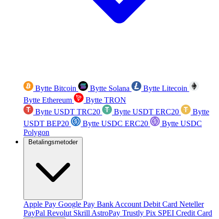
Bytte Bitcoin
Bytte Solana
Bytte Litecoin
Bytte Ethereum
Bytte TRON
Bytte USDT TRC20
Bytte USDT ERC20
Bytte
USDT BEP20
Bytte USDC ERC20
Bytte USDC
Polygon
Betalingsmetoder
Apple Pay
Google Pay
Bank Account
Debit Card
Neteller
PayPal
Revolut
Skrill
AstroPay
Trustly
Pix
SPEI
Credit Card