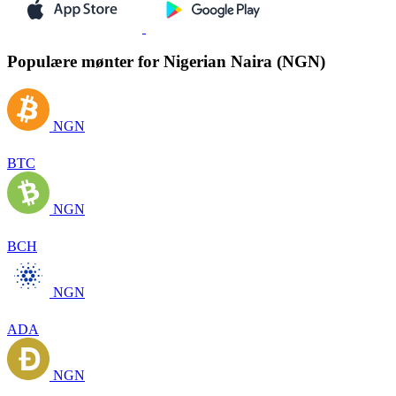
Populære mønter for Nigerian Naira (NGN)
NGN
BTC
NGN
BCH
NGN
ADA
NGN