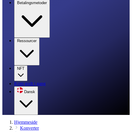
Betalingsmetoder
Ressourcer
NFT
Kom godt i gang
Dansk
Hjemmeside
Konverter