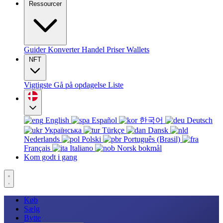
Ressourcer
Guider
Konverter
Handel
Priser
Wallets
NFT
Vigtigste
Gå på opdagelse
Liste
English
Español
한국어
Deutsch
Українська
Türkçe
Dansk
Nederlands
Polski
Português (Brasil)
Français
Italiano
Norsk bokmål
Kom godt i gang
Køb
Sælg
Bytte