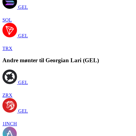
GEL
SOL
GEL
TRX
Andre mønter til Georgian Lari (GEL)
GEL
ZRX
GEL
1INCH