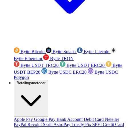
Bytte Bitcoin
Bytte Solana
Bytte Litecoin
Bytte Ethereum
Bytte TRON
Bytte USDT TRC20
Bytte USDT ERC20
Bytte
USDT BEP20
Bytte USDC ERC20
Bytte USDC
Polygon
Betalingsmetoder
Apple Pay
Google Pay
Bank Account
Debit Card
Neteller
PayPal
Revolut
Skrill
AstroPay
Trustly
Pix
SPEI
Credit Card