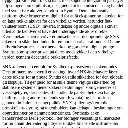
bygget på Ethereum-blockchain, med stigende integration på Layer
2-løsninger som Optimism, designet til at lette udstedelse og handel
med syntetiske aktiver, kendt som Synths. Denne innovative
platform giver brugerne mulighed for at få eksponering i kæden for
en lang række aktiver fra den virkelige verden, herunder fiat-
valutaer (som sUSD), råvarer, indekser og andre digitale aktiver,
uden at de behøver at have det underliggende aktiv direkte.
Kernemekanismen involverer indsættelse af det oprindelige SNX-
token som sikkerhed inden for en pooled collateral-model. Denne
indsættelsesproces sikrer netværket og gør det muligt at præge
Synths, som sporer prisen på deres modstykker i den virkelige
verden gennem decentrale orakelprisfeeds.
SNX-tokenet er centralt for Synthetix-økosystemets tokenomics.
Dets primære nytteværdi er staking, hvor SNX-indehavere låser
deres tokens for at præge Synths og stille sikkerhed for den globale
gældspulje. Til gengæld for at stille denne vigtige sikkerhed og
stabilisere systemet tjener stakers belønninger, som genereres af
vekselgebyrer, der betales af handlende på Synthetix.exchange-
platformen (og andre frontends som Kwenta) og historisk set
gennem inflationær pengepolitik. SNX spiller også en rolle i
protokollens styring, så tokenholdere kan deltage i beslutninger om
opgraderinger og parameterændringer. Synthetix er en
banebrydende DeFi-protokol, der bidrager væsentligt til markedet
for on-chain-derivater og tilbyder unikke finansielle instrumenter