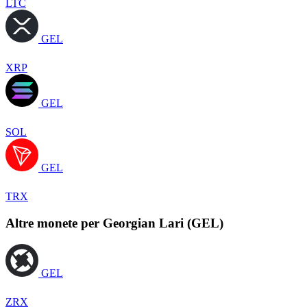
LTC
GEL
XRP
GEL
SOL
GEL
TRX
Altre monete per Georgian Lari (GEL)
GEL
ZRX