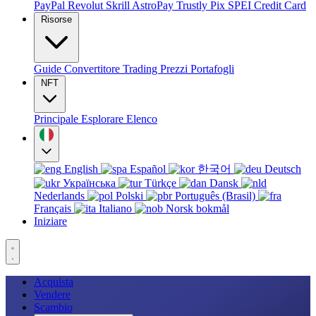
PayPal
Revolut
Skrill
AstroPay
Trustly
Pix
SPEI
Credit Card
Risorse
Guide
Convertitore
Trading
Prezzi
Portafogli
NFT
Principale
Esplorare
Elenco
English
Español
한국어
Deutsch
Українська
Türkçe
Dansk
Nederlands
Polski
Português (Brasil)
Français
Italiano
Norsk bokmål
Iniziare
Acquista
Vendere
Scambio