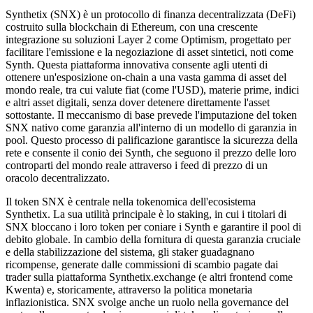
Synthetix (SNX) è un protocollo di finanza decentralizzata (DeFi)
costruito sulla blockchain di Ethereum, con una crescente
integrazione su soluzioni Layer 2 come Optimism, progettato per
facilitare l'emissione e la negoziazione di asset sintetici, noti come
Synth. Questa piattaforma innovativa consente agli utenti di
ottenere un'esposizione on-chain a una vasta gamma di asset del
mondo reale, tra cui valute fiat (come l'USD), materie prime, indici
e altri asset digitali, senza dover detenere direttamente l'asset
sottostante. Il meccanismo di base prevede l'imputazione del token
SNX nativo come garanzia all'interno di un modello di garanzia in
pool. Questo processo di palificazione garantisce la sicurezza della
rete e consente il conio dei Synth, che seguono il prezzo delle loro
controparti del mondo reale attraverso i feed di prezzo di un
oracolo decentralizzato.
Il token SNX è centrale nella tokenomica dell'ecosistema
Synthetix. La sua utilità principale è lo staking, in cui i titolari di
SNX bloccano i loro token per coniare i Synth e garantire il pool di
debito globale. In cambio della fornitura di questa garanzia cruciale
e della stabilizzazione del sistema, gli staker guadagnano
ricompense, generate dalle commissioni di scambio pagate dai
trader sulla piattaforma Synthetix.exchange (e altri frontend come
Kwenta) e, storicamente, attraverso la politica monetaria
inflazionistica. SNX svolge anche un ruolo nella governance del