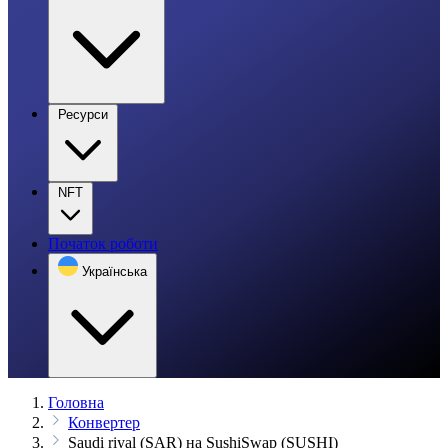
Ресурси
NFT
Початок роботи
Українська
Головна
Конвертер
Saudi riyal (SAR) на SushiSwap (SUSHI)