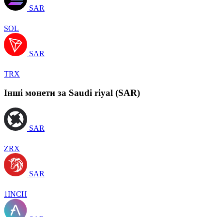
SAR
SOL
SAR
TRX
Інші монети за Saudi riyal (SAR)
SAR
ZRX
SAR
1INCH