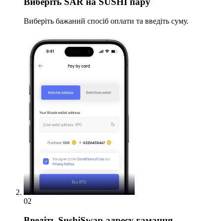
Виберіть
SAR на SUSHI пару
Виберіть бажаний спосіб оплати та введіть суму.
02
Введіть
SushiSwap адресу гаманця