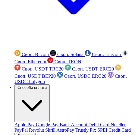
Своп. Bitcoin
Своп. Solana
Своп. Litecoin
Своп. Ethereum
Своп. TRON
Своп. USDT TRC20
Своп. USDT ERC20
Своп. USDT BEP20
Своп. USDC ERC20
Своп.
USDC Polygon
Способи оплати
Apple Pay
Google Pay
Bank Account
Debit Card
Neteller
PayPal
Revolut
Skrill
AstroPay
Trustly
Pix
SPEI
Credit Card