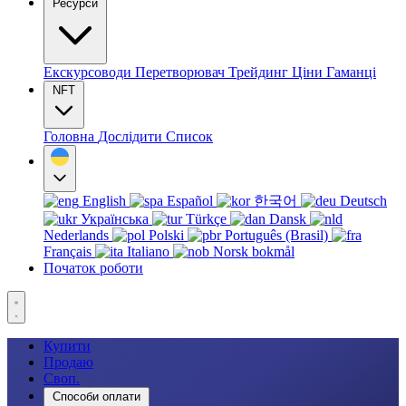
Ресурси
Екскурсоводи
Перетворювач
Трейдинг
Ціни
Гаманці
NFT
Головна
Дослідити
Список
English
Español
한국어
Deutsch
Українська
Türkçe
Dansk
Nederlands
Polski
Português (Brasil)
Français
Italiano
Norsk bokmål
Початок роботи
Купити
Продаю
Своп.
Способи оплати