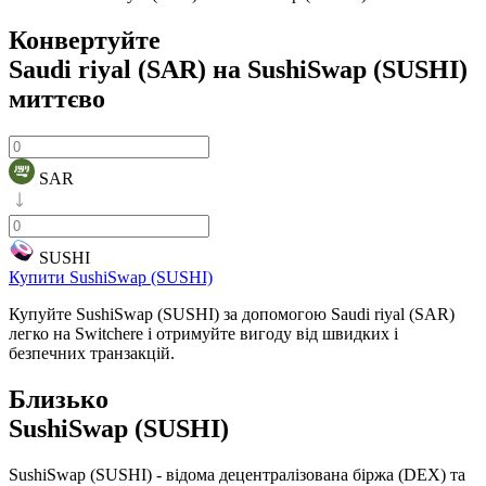
Конвертуйте
Saudi riyal (SAR) на SushiSwap (SUSHI)
миттєво
SAR
SUSHI
Купити SushiSwap (SUSHI)
Купуйте SushiSwap (SUSHI) за допомогою Saudi riyal (SAR)
легко на Switchere і отримуйте вигоду від швидких і
безпечних транзакцій.
Близько
SushiSwap (SUSHI)
SushiSwap (SUSHI) - відома децентралізована біржа (DEX) та