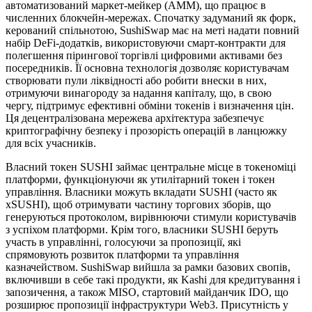
автоматизований маркет-мейкер (AMM), що працює в
численних блокчейн-мережах. Спочатку задуманий як форк,
керований спільнотою, SushiSwap має на меті надати повний
набір DeFi-додатків, використовуючи смарт-контракти для
полегшення пірингової торгівлі цифровими активами без
посередників. Її основна технологія дозволяє користувачам
створювати пули ліквідності або робити внески в них,
отримуючи винагороду за надання капіталу, що, в свою
чергу, підтримує ефективні обміни токенів і визначення цін.
Ця децентралізована мережева архітектура забезпечує
криптографічну безпеку і прозорість операцій в ланцюжку
для всіх учасників.
Власний токен SUSHI займає центральне місце в токеноміці
платформи, функціонуючи як утилітарний токен і токен
управління. Власники можуть вкладати SUSHI (часто як
xSUSHI), щоб отримувати частину торгових зборів, що
генеруються протоколом, вирівнюючи стимули користувачів
з успіхом платформи. Крім того, власники SUSHI беруть
участь в управлінні, голосуючи за пропозиції, які
спрямовують розвиток платформи та управління
казначейством. SushiSwap вийшла за рамки базових свопів,
включивши в себе такі продукти, як Kashi для кредитування і
запозичення, а також MISO, стартовий майданчик IDO, що
розширює пропозиції інфраструктури Web3. Присутність у