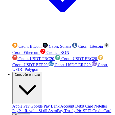
Своп. Bitcoin
Своп. Solana
Своп. Litecoin
Своп. Ethereum
Своп. TRON
Своп. USDT TRC20
Своп. USDT ERC20
Своп. USDT BEP20
Своп. USDC ERC20
Своп.
USDC Polygon
Способи оплати
Apple Pay
Google Pay
Bank Account
Debit Card
Neteller
PayPal
Revolut
Skrill
AstroPay
Trustly
Pix
SPEI
Credit Card