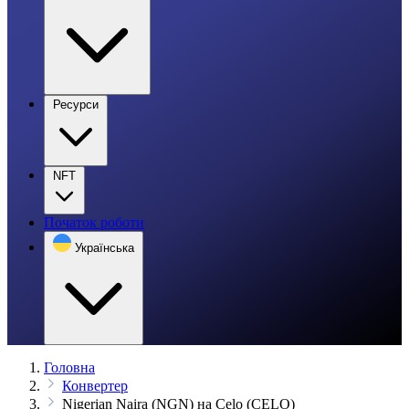
Ресурси
NFT
Початок роботи
Українська
Головна
Конвертер
Nigerian Naira (NGN) на Celo (CELO)