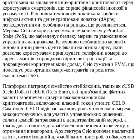
орієнтована на збільшення використання криптовалют серед
користувачів смартфонів, що сприяє фінансовій інклюзії в
усьому світі. Її основна технологія покликана зробити
цифрові активи та децентралізовані додатки (dApps)
легкодоступними, особливо на ринках, що розвиваються.
Мережа Celo використовує механізм консенсусу Proof-of-
Stake (PoS), що забезпечує безпеку мережі та уможливлює
управління ланцюжком. Ключовою особливістю мережі є
інноваційний рівень ідентифікації на основі адрес, який
дозволяє користувачам прив'язувати телефонні номери до
адрес гаманців, спрощуючи пірингові транзакції та
покращуючи користувацький досвід. Celo сумісна з EVM, що
полегшує розгортання смарт-контрактів та розвиток
екосистеми DeFi.
Платформа підтримує сімейство стейблкоінів, таких як cUSD
(Celo Dollar) і cEUR (Celo Euro), які прив'язані до фіатних
валют і забезпечені диверсифікованим кошиком
криптоактивів, включаючи власний токен утиліти CELO.
Сам токен CELO відіграє важливу роль у токеноміці мережі,
використовуючись для участі в управлінських рішеннях,
сплати комісій за транзакції в децентралізованій мережі, а
також для стейкінгу для забезпечення безпеки блокчейну та
отримання винагороди. Архітектура Celo включає надлегкий
клієнт, оптимізований для мобільних пристроїв з обмеженою