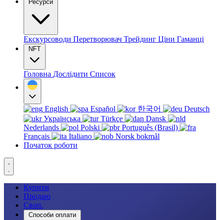
Ресурси
Екскурсоводи
Перетворювач
Трейдинг
Ціни
Гаманці
NFT
Головна
Дослідити
Список
English
Español
한국어
Deutsch
Українська
Türkçe
Dansk
Nederlands
Polski
Português (Brasil)
Français
Italiano
Norsk bokmål
Початок роботи
Купити
Продаю
Своп.
Способи оплати