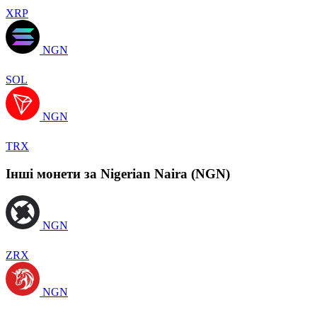
XRP
NGN
SOL
NGN
TRX
Інші монети за Nigerian Naira (NGN)
NGN
ZRX
NGN