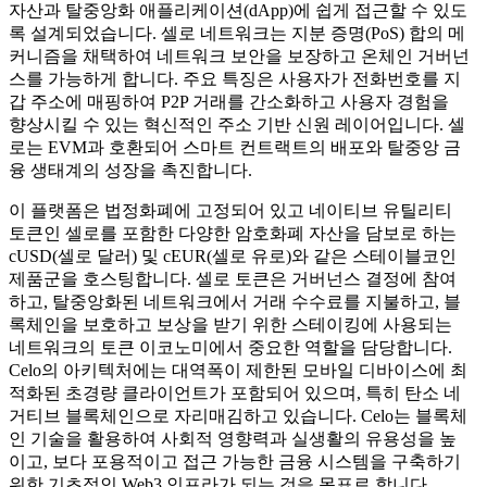
자산과 탈중앙화 애플리케이션(dApp)에 쉽게 접근할 수 있도
록 설계되었습니다. 셀로 네트워크는 지분 증명(PoS) 합의 메
커니즘을 채택하여 네트워크 보안을 보장하고 온체인 거버넌
스를 가능하게 합니다. 주요 특징은 사용자가 전화번호를 지
갑 주소에 매핑하여 P2P 거래를 간소화하고 사용자 경험을
향상시킬 수 있는 혁신적인 주소 기반 신원 레이어입니다. 셀
로는 EVM과 호환되어 스마트 컨트랙트의 배포와 탈중앙 금
융 생태계의 성장을 촉진합니다.
이 플랫폼은 법정화폐에 고정되어 있고 네이티브 유틸리티
토큰인 셀로를 포함한 다양한 암호화폐 자산을 담보로 하는
cUSD(셀로 달러) 및 cEUR(셀로 유로)와 같은 스테이블코인
제품군을 호스팅합니다. 셀로 토큰은 거버넌스 결정에 참여
하고, 탈중앙화된 네트워크에서 거래 수수료를 지불하고, 블
록체인을 보호하고 보상을 받기 위한 스테이킹에 사용되는
네트워크의 토큰 이코노미에서 중요한 역할을 담당합니다.
Celo의 아키텍처에는 대역폭이 제한된 모바일 디바이스에 최
적화된 초경량 클라이언트가 포함되어 있으며, 특히 탄소 네
거티브 블록체인으로 자리매김하고 있습니다. Celo는 블록체
인 기술을 활용하여 사회적 영향력과 실생활의 유용성을 높
이고, 보다 포용적이고 접근 가능한 금융 시스템을 구축하기
위한 기초적인 Web3 인프라가 되는 것을 목표로 합니다.