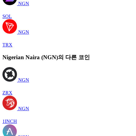
NGN
SOL
NGN
TRX
Nigerian Naira (NGN)의 다른 코인
NGN
ZRX
NGN
1INCH