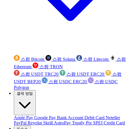
스왑 Bitcoin
스왑 Solana
스왑 Litecoin
스왑
Ethereum
스왑 TRON
스왑 USDT TRC20
스왑 USDT ERC20
스왑
USDT BEP20
스왑 USDC ERC20
스왑 USDC
Polygon
결제 방법
Apple Pay
Google Pay
Bank Account
Debit Card
Neteller
PayPal
Revolut
Skrill
AstroPay
Trustly
Pix
SPEI
Credit Card
리소스