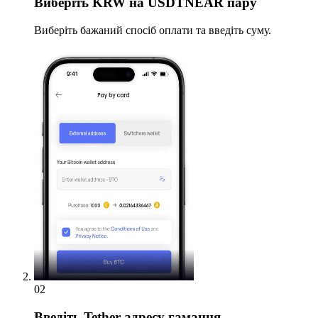
Виберіть
KRW на USDTNEAR пару
Виберіть бажаний спосіб оплати та введіть суму.
02
Введіть
Tether адресу гаманця