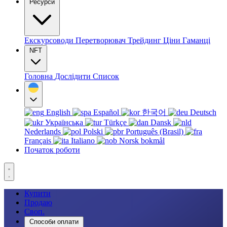
Ресурси
Екскурсоводи
Перетворювач
Трейдинг
Ціни
Гаманці
NFT
Головна
Дослідити
Список
English
Español
한국어
Deutsch
Українська
Türkçe
Dansk
Nederlands
Polski
Português (Brasil)
Français
Italiano
Norsk bokmål
Початок роботи
Купити
Продаю
Своп.
Способи оплати