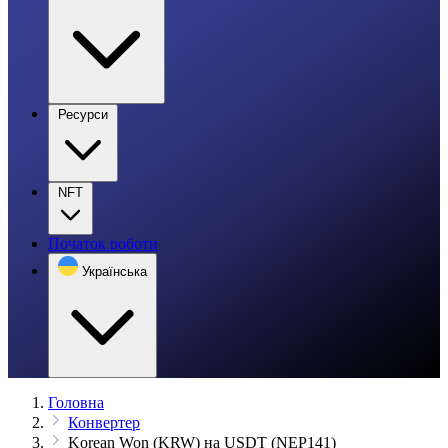
Ресурси
NFT
Початок роботи
Українська
Головна
Конвертер
Korean Won (KRW) на USDT (NEP141)