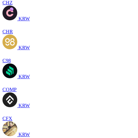
CHZ
KRW
CHR
KRW
C98
KRW
COMP
KRW
CFX
KRW