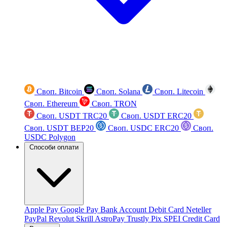
Своп. Bitcoin
Своп. Solana
Своп. Litecoin
Своп. Ethereum
Своп. TRON
Своп. USDT TRC20
Своп. USDT ERC20
Своп. USDT BEP20
Своп. USDC ERC20
Своп.
USDC Polygon
Способи оплати
Apple Pay
Google Pay
Bank Account
Debit Card
Neteller
PayPal
Revolut
Skrill
AstroPay
Trustly
Pix
SPEI
Credit Card