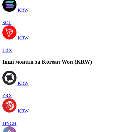
KRW
SOL
KRW
TRX
Інші монети за Korean Won (KRW)
KRW
ZRX
KRW
1INCH