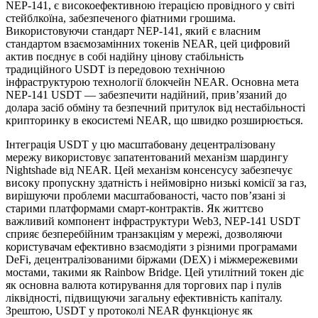
NEP-141, є високоефективною ітерацією провідного у світі
стейблкоїна, забезпеченого фіатними грошима.
Використовуючи стандарт NEP-141, який є власним
стандартом взаємозамінних токенів NEAR, цей цифровий
актив поєднує в собі надійну цінову стабільність
традиційного USDT із передовою технічною
інфраструктурою технології блокчейн NEAR. Основна мета
NEP-141 USDT — забезпечити надійний, прив’язаний до
долара засіб обміну та безпечний притулок від нестабільності
крипторинку в екосистемі NEAR, що швидко розширюється.
Інтеграція USDT у цю масштабовану децентралізовану
мережу використовує запатентований механізм шардингу
Nightshade від NEAR. Цей механізм консенсусу забезпечує
високу пропускну здатність і неймовірно низькі комісії за газ,
вирішуючи проблеми масштабованості, часто пов’язані зі
старими платформами смарт-контрактів. Як життєво
важливий компонент інфраструктури Web3, NEP-141 USDT
сприяє безперебійним транзакціям у мережі, дозволяючи
користувачам ефективно взаємодіяти з різними програмами
DeFi, децентралізованими біржами (DEX) і міжмережевими
мостами, такими як Rainbow Bridge. Цей утилітний токен діє
як основна валюта котирування для торгових пар і пулів
ліквідності, підвищуючи загальну ефективність капіталу.
Зрештою, USDT у протоколі NEAR функціонує як