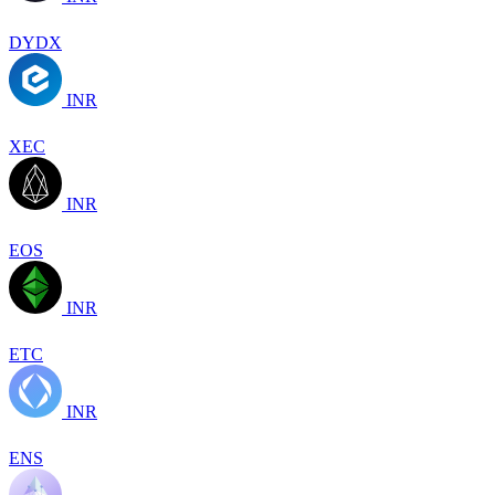
DYDX
INR
XEC
INR
EOS
INR
ETC
INR
ENS