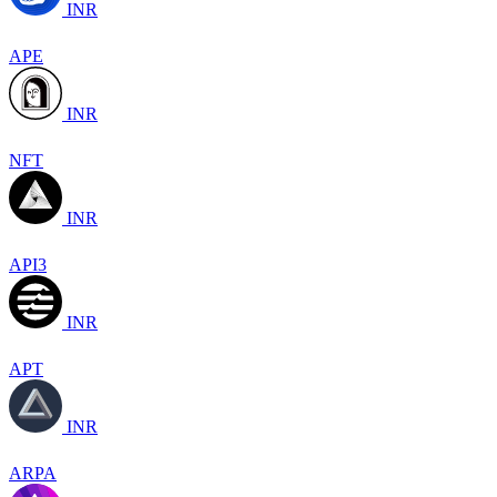
INR
APE
INR
NFT
INR
API3
INR
APT
INR
ARPA