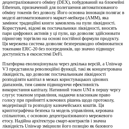
децентралізованого обміну (DEX), побудований на блокчейні
Ethereum, призначений для полегшення автоматизованого
обміну токенів без дозволу. Його основна інновація полягає в
моделі автоматизованого маркет-мейкера (AMM), яка
замінює традиційні книги замовлень на пули ліквідності.
Користувачі, відомі як постачальники ліквідності, вносять
пари цифрових активів у ці пули, що дозволяє здійснювати
пірингову торгівлю на основі постійної формули продукту.
Ця мережева система дозволяє безперешкодно обмінюватися
токенами ERC-20 без посередників, що значно підвищує
доступність в екосистемі DeFi.
Платформа еволюціонувала через декілька версій, а Uniswap
V3 представила революційні функції, такі як концентрована
ліквідність, що дозволяє постачальникам ліквідності
розподіляти капітал в межах користувацьких цінових
діапазонів, тим самим підвищуючи ефективність
використання капіталу. Нативний токен UNI в першу чергу
слугує токеном управління, надаючи власникам право
голосу при прийнятті ключових рішень щодо протоколу,
модернізації та розподілу казначейських коштів. Ця
криптографічна безпека та модель управління, керована
спільнотою, є основою децентралізованого мережевого
етосу. Надійна архітектура смарт-контрактів і значна
ліквідність Uniswap зміцнили його позицію як базового