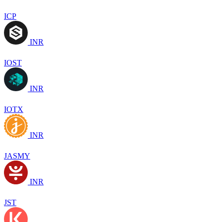
ICP
INR
IOST
INR
IOTX
INR
JASMY
INR
JST