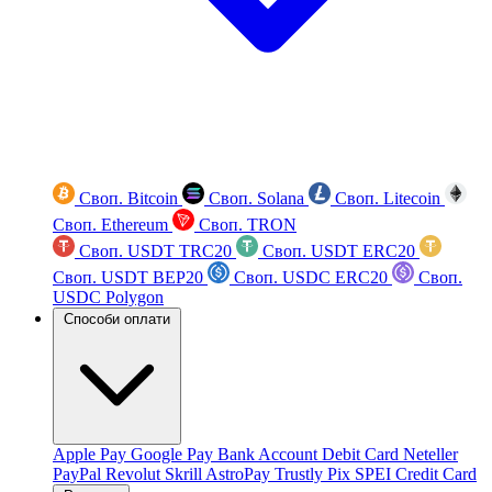
Своп. Bitcoin
Своп. Solana
Своп. Litecoin
Своп. Ethereum
Своп. TRON
Своп. USDT TRC20
Своп. USDT ERC20
Своп. USDT BEP20
Своп. USDC ERC20
Своп.
USDC Polygon
Способи оплати
Apple Pay
Google Pay
Bank Account
Debit Card
Neteller
PayPal
Revolut
Skrill
AstroPay
Trustly
Pix
SPEI
Credit Card