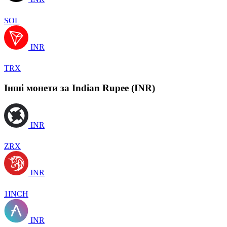
SOL
INR
TRX
Інші монети за Indian Rupee (INR)
INR
ZRX
INR
1INCH
INR