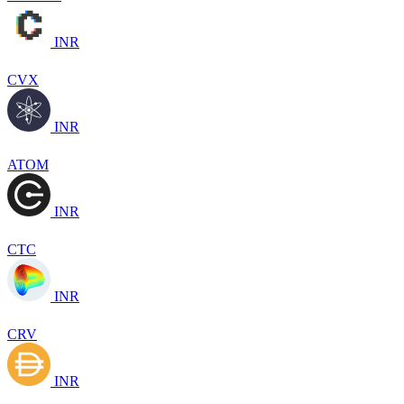
INR
CVX
INR
ATOM
INR
CTC
INR
CRV
INR