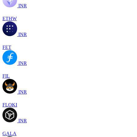
INR
ETHW
INR
FET
INR
FIL
INR
FLOKI
INR
GALA