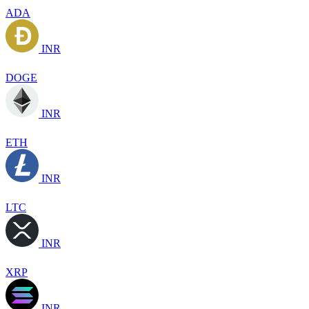
ADA
INR
DOGE
INR
ETH
INR
LTC
INR
XRP
INR