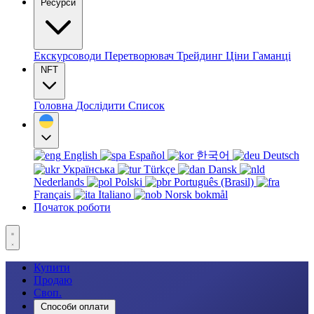
Ресурси
Екскурсоводи
Перетворювач
Трейдинг
Ціни
Гаманці
NFT
Головна
Дослідити
Список
English
Español
한국어
Deutsch
Українська
Türkçe
Dansk
Nederlands
Polski
Português (Brasil)
Français
Italiano
Norsk bokmål
Початок роботи
Купити
Продаю
Своп.
Способи оплати