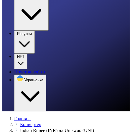
Ресурси
NFT
Початок роботи
Українська
Головна
Конвертер
Indian Rupee (INR) на Uniswap (UNI)