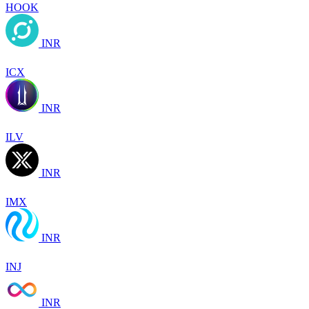
HOOK
INR
ICX
INR
ILV
INR
IMX
INR
INJ
INR