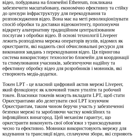
відео, побудована на блокчейні Ethereum, покликана
забезпечити масштабовану, економічно ефективну та стійку
до цензури інфраструктуру для перекодування та
розповсюдження відео. Вона має на меті революціонізувати
спосіб обробки та доставки відеоконтенту, пропонуючи
відкриту альтернативу традиційним централізованим
послугам з обробки відео. В основі технології Livepeer
лежить розподілена мережа операторів вузлів, відомих як
оркестранти, які надають свої обчислювальні ресурси для
виконання завдань з перекодування відео. Ця пірингова
система використовує технологію блокчейн для координації
та стимулювання учасників, забезпечуючи надійну та
ефективну обробку відео для розробників і мовників, які
створюють медіа-додатки.
Токен LPT - це власний цифровий актив мережі Livepeer,
який функціонує як ключовий токен утиліти та робочий
токен. Власники токенів можуть вкладати LPT, щоб стати
Оркестрантами або делегувати свої LPT існуючим
Оркестрантам, таким чином беручи участь у забезпеченні
безпеки мережі та заробляючи частку комісійних та
інфляційних винагород. Цей механізм гарантує, що
оркестранти виконують свої обов'язки з транскодування
чесно та ефективно. Мовники використовують мережу для
кодування та трансляції відео, сплачуючи збори, які сприяють