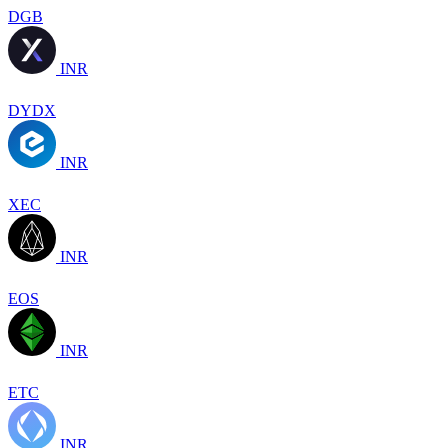
DGB
INR
DYDX
INR
XEC
INR
EOS
INR
ETC
INR