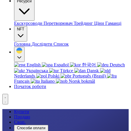
Ресурси
Екскурсоводи
Перетворювач
Трейдинг
Ціни
Гаманці
NFT
Головна
Дослідити
Список
English
Español
한국어
Deutsch
Українська
Türkçe
Dansk
Nederlands
Polski
Português (Brasil)
Français
Italiano
Norsk bokmål
Початок роботи
Купити
Продаю
Своп.
Способи оплати