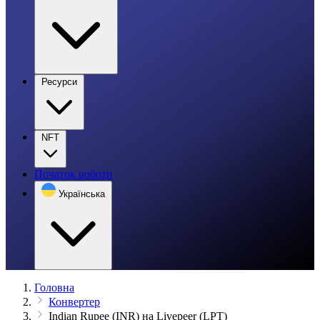
Ресурси
NFT
Початок роботи
Українська
Головна
Конвертер
Indian Rupee (INR) на Livepeer (LPT)