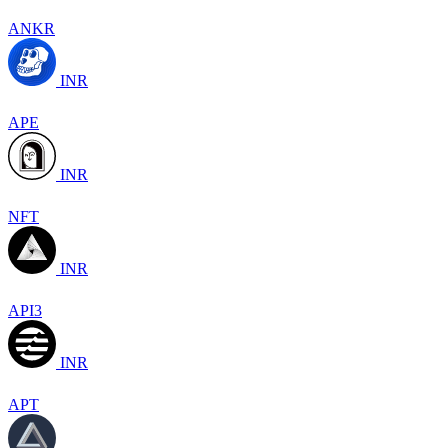
ANKR
INR
APE
INR
NFT
INR
API3
INR
APT