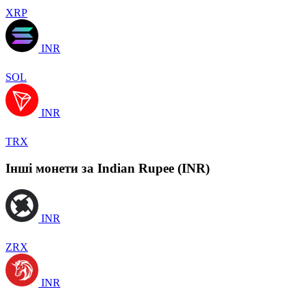
XRP
INR
SOL
INR
TRX
Інші монети за Indian Rupee (INR)
INR
ZRX
INR