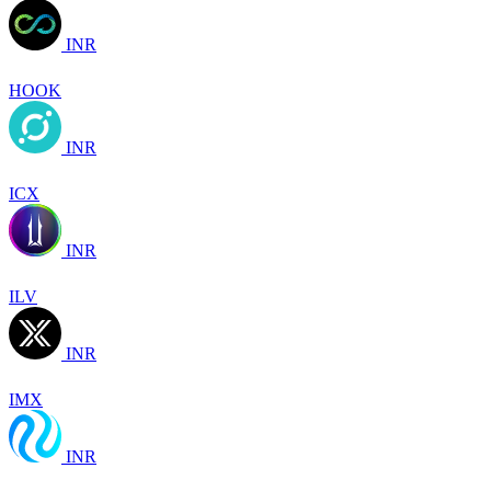
INR
HOOK
INR
ICX
INR
ILV
INR
IMX
INR