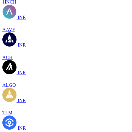
1INCH
INR
AAVE
INR
ACH
INR
ALGO
INR
TLM
INR