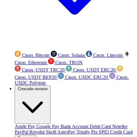
Своп. Bitcoin
Своп. Solana
Своп. Litecoin
Своп. Ethereum
Своп. TRON
Своп. USDT TRC20
Своп. USDT ERC20
Своп. USDT BEP20
Своп. USDC ERC20
Своп.
USDC Polygon
Способи оплати
Apple Pay
Google Pay
Bank Account
Debit Card
Neteller
PayPal
Revolut
Skrill
AstroPay
Trustly
Pix
SPEI
Credit Card