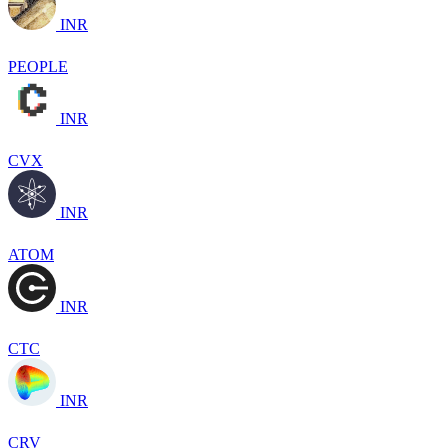
INR
PEOPLE
INR
CVX
INR
ATOM
INR
CTC
INR
CRV