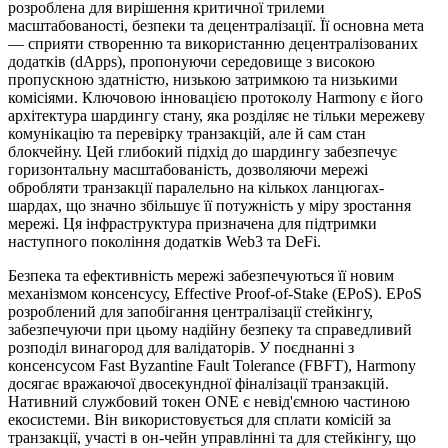
розроблена для вирішення критичної трилеми
масштабованості, безпеки та децентралізації. Її основна мета
— сприяти створенню та використанню децентралізованих
додатків (dApps), пропонуючи середовище з високою
пропускною здатністю, низькою затримкою та низькими
комісіями. Ключовою інновацією протоколу Harmony є його
архітектура шардингу стану, яка розділяє не тільки мережеву
комунікацію та перевірку транзакцій, але й сам стан
блокчейну. Цей глибокий підхід до шардингу забезпечує
горизонтальну масштабованість, дозволяючи мережі
обробляти транзакції паралельно на кількох ланцюгах-
шардах, що значно збільшує її потужність у міру зростання
мережі. Ця інфраструктура призначена для підтримки
наступного покоління додатків Web3 та DeFi.
Безпека та ефективність мережі забезпечуються її новим
механізмом консенсусу, Effective Proof-of-Stake (EPoS). EPoS
розроблений для запобігання централізації стейкінгу,
забезпечуючи при цьому надійну безпеку та справедливий
розподіл винагород для валідаторів. У поєднанні з
консенсусом Fast Byzantine Fault Tolerance (FBFT), Harmony
досягає вражаючої двосекундної фіналізації транзакцій.
Нативний службовий токен ONE є невід'ємною частиною
екосистеми. Він використовується для сплати комісій за
транзакції, участі в он-чейн управлінні та для стейкінгу, що