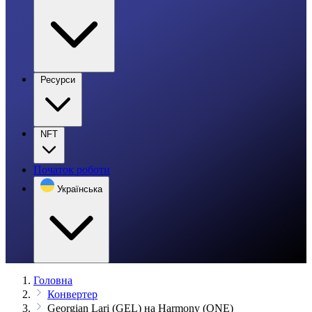
Ресурси
NFT
Початок роботи
Українська
Головна
Конвертер
Georgian Lari (GEL) на Harmony (ONE)