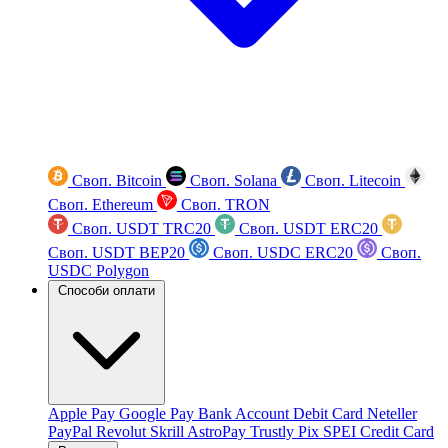
Своп. Bitcoin
Своп. Solana
Своп. Litecoin
Своп. Ethereum
Своп. TRON
Своп. USDT TRC20
Своп. USDT ERC20
Своп. USDT BEP20
Своп. USDC ERC20
Своп.
USDC Polygon
Способи оплати
Apple Pay
Google Pay
Bank Account
Debit Card
Neteller
PayPal
Revolut
Skrill
AstroPay
Trustly
Pix
SPEI
Credit Card