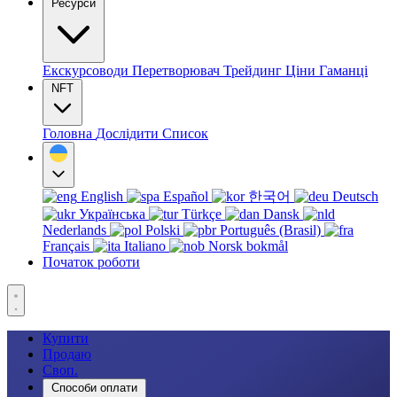
Ресурси
Екскурсоводи
Перетворювач
Трейдинг
Ціни
Гаманці
NFT
Головна
Дослідити
Список
English
Español
한국어
Deutsch
Українська
Türkçe
Dansk
Nederlands
Polski
Português (Brasil)
Français
Italiano
Norsk bokmål
Початок роботи
Купити
Продаю
Своп.
Способи оплати