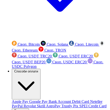
Своп. Bitcoin
Своп. Solana
Своп. Litecoin
Своп. Ethereum
Своп. TRON
Своп. USDT TRC20
Своп. USDT ERC20
Своп. USDT BEP20
Своп. USDC ERC20
Своп.
USDC Polygon
Способи оплати
Apple Pay
Google Pay
Bank Account
Debit Card
Neteller
PayPal
Revolut
Skrill
AstroPay
Trustly
Pix
SPEI
Credit Card