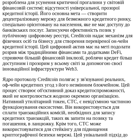
розроблена для усунення критичної прогалини у світовій
фінансовій системі: відсутності універсальної, прозорої
кредитної історії. Його основна мета — створити
децентралізовану мережу для безмежного кредитного ринку,
спеціально орієнтовану на населення, яке не має доступу до
банківських послуг. Записуючи ефективність позик у
публічному цифровому реєстрі, Creditcoin надає механізм для
фізичних осіб та бізнесу для створення перевіреної он-чейн
кредитної історії. Цей цифровий актив має на меті подолати
розрив між традиційними фінансами та додатками DeFi,
сприяючи більшій фінансовій інклюзії, роблячи кредит більш
доступним і прозорим у всьому світі за допомогою своєї
інноваційної інфраструктури Web3.
Ядро протоколу Creditcoin полягає у зв'язуванні реальних,
оф-чейн кредитних угод з його незмінним блокчейном. Цей
процес створює об'єктивний доказ кредитоспроможності,
який не контролюється жодною окремою організацією.
Нативний утилітарний токен, CTC, є невід'ємною частиною
функціонування екосистеми. Він використовується для
сплати транзакційних комісій, необхідних для запису
кредитних транзакцій, таких як запити на позику та
погашення, в ланцюжку. Крім того, CTC може
використовуватися для стейкінгу для підвищення
криптографічної безпеки мережі. Цей унікальний підхід до