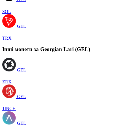
SOL
GEL
TRX
Інші монети за Georgian Lari (GEL)
GEL
ZRX
GEL
1INCH
GEL