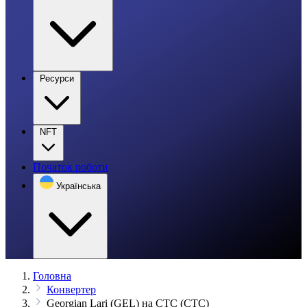
Ресурси
NFT
Початок роботи
Українська
Головна
Конвертер
Georgian Lari (GEL) на CTC (CTC)